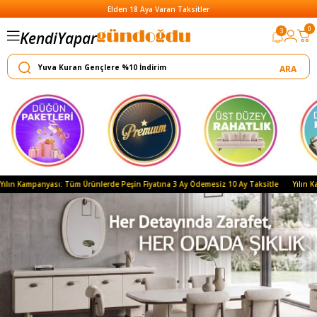
Elden 18 Aya Varan Taksitler
0
3
Kendi
Yapar
Satar
yası: Tüm Ürünlerde Peşin Fiyatına 3 Ay Ödemesiz 10 Ay Taksitle
Yılın Kampanyası: T