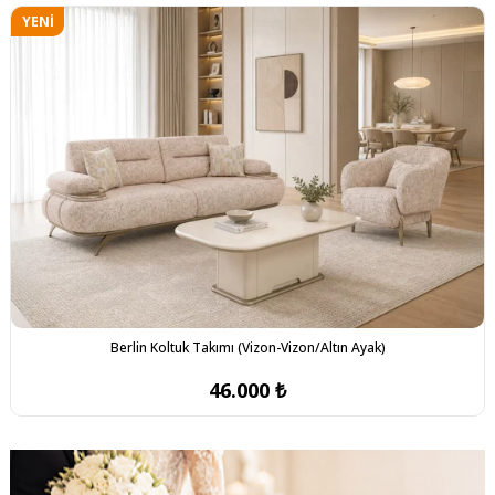
YENI
ÜRÜN
Berlin Koltuk Takımı (Vizon-Vizon/Altın Ayak)
46.000 ₺
YENI
YENI
ÜRÜN
ÜRÜN