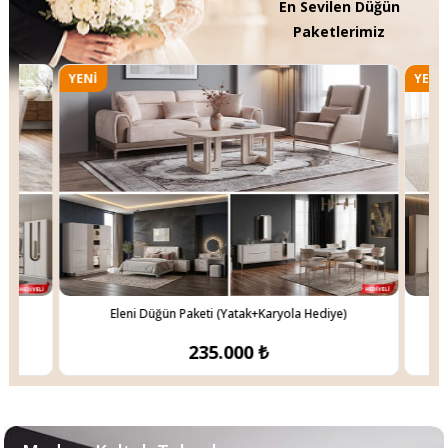
En Sevilen Düğün
Paketlerimiz
YENI
YENI
ÜRÜN
ÜRÜN
Trevi Yemek Odası Takımı
Eleni Yemek Odası Takımı
77.300 ₺
42.480 ₺
Eleni Düğün Paketi (Yatak+Karyola Hediye)
235.000 ₺