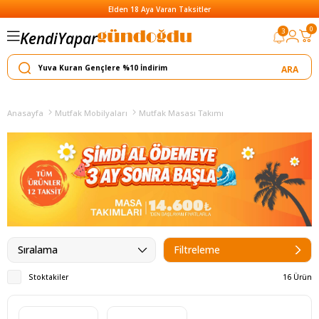
Elden 18 Aya Varan Taksitler
0
3
Kendi
Satar
Yapar
Anasayfa
Mutfak Mobilyaları
Mutfak Masası Takımı
Sıralama
Filtreleme
Stoktakiler
16 Ürün