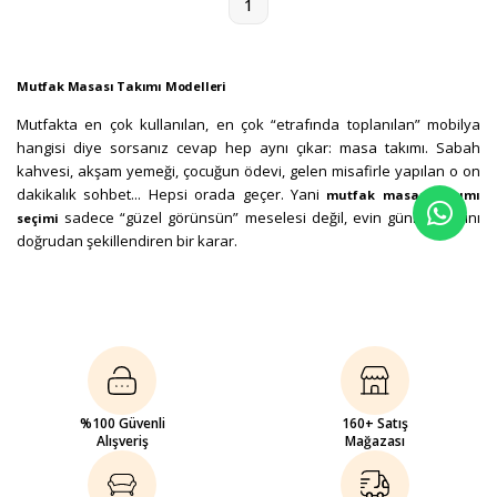
1
Mutfak Masası Takımı Modelleri
Mutfakta en çok kullanılan, en çok “etrafında toplanılan” mobilya
hangisi diye sorsanız cevap hep aynı çıkar: masa takımı. Sabah
kahvesi, akşam yemeği, çocuğun ödevi, gelen misafirle yapılan o on
dakikalık sohbet... Hepsi orada geçer. Yani
mutfak masası takımı
sadece “güzel görünsün” meselesi değil, evin günlük akışını
seçimi
doğrudan şekillendiren bir karar.
İyi seçilmiş bir takım mutfağı ferahlatır, içinde dolaşmayı kolaylaştırır,
yıllarca dert vermez. Tam tersi de mümkün tabii: sandalye her
çekildiğinde dolaba çarpıyorsa ya da kalabalık bir akşam yemeğinde
masa yetersiz kalıyorsa, o takım o mutfak için doğru seçim değildir.
Küçük mutfakta öncelik ölçü ve formda; sandalye çekildiğinde
dolaba çarpmasın, masa fazla yer kaplamasın yeter. Geniş mutfakta
%100 Güvenli
160+ Satış
Alışveriş
Mağazası
ise iş biraz değişiyor, orada masa artık mutfağın görünümüne nasıl
uyacağı ve kaç kişiyi ağırlayacağı önem kazanıyor. Bu yüzden
kategoride hem sade çizgili modern modeller hem sıcak duran ahşap