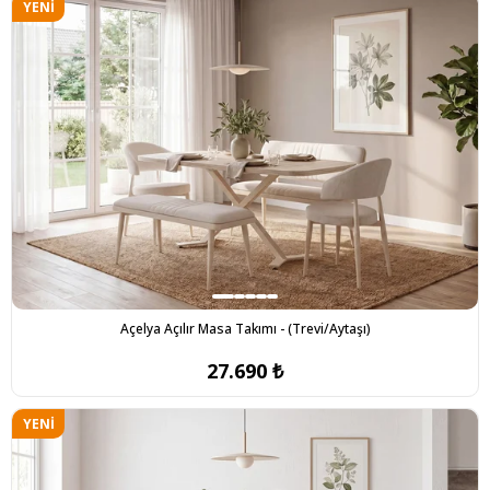
YENI
ÜRÜN
Açelya Açılır Masa Takımı - (Trevi/Aytaşı)
27.690 ₺
YENI
ÜRÜN