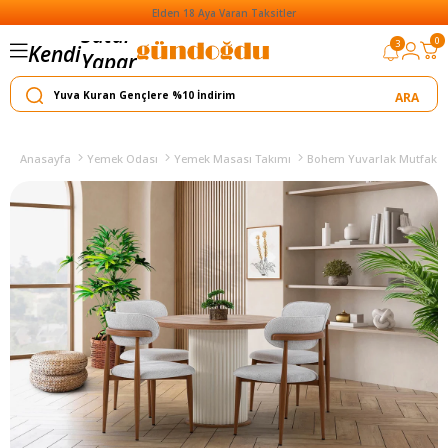
Elden 18 Aya Varan Taksitler
0
3
Kendi
Yapar
Satar
Anasayfa
Yemek Odası
Yemek Masası Takımı
Bohem Yuvarlak Mutfak Ma