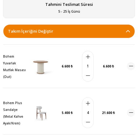
Tahmini Teslimat Süresi
5 - 25 İş Günü
Takım İçeriğini Değiştir
Bohem
Yuvarlak
6.600 ₺
6.600 ₺
Mutfak Masası
(Dut)
Bohem Plus
Sandalye
5.400 ₺
21.600 ₺
(Metal Kahve
Ayak/Krem)