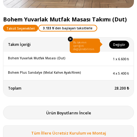
Bohem Yuvarlak Mutfak Masası Takımı (Dut)
3.133 ₺
`den başlayan taksitlerle
Taksit Seçenekleri
×
Bu takımın
Takım İçeriği
Değiştir
içeriğini
değiştirebilirsin.
Bohem Yuvarlak Mutfak Masası (Dut)
1
x
6.600 ₺
Bohem Plus Sandalye (Metal Kahve Ayak/Krem)
4
x
5.400 ₺
Toplam
28.200 ₺
Ürün Boyutlarını İncele
Tüm İllere Ücretsiz Kurulum ve Montaj