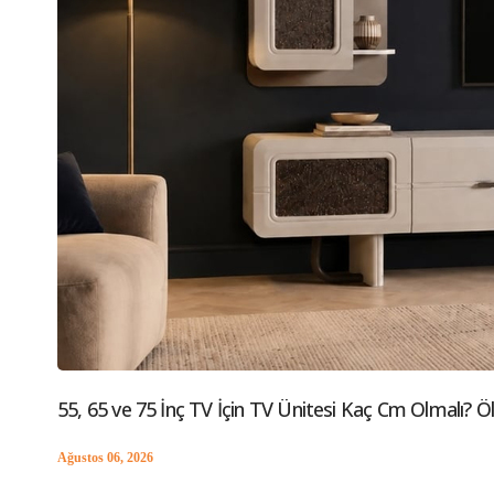
55, 65 ve 75 İnç TV İçin TV Ünitesi Kaç Cm Olmalı? Ö
Ağustos 06, 2026