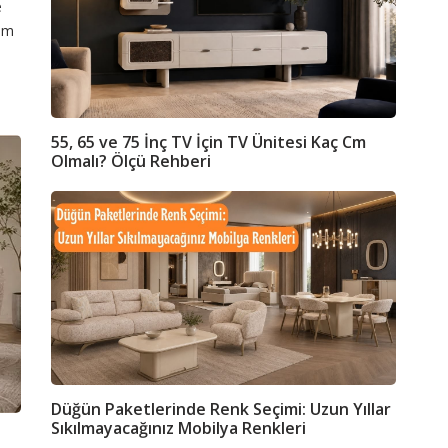
e
şim
55, 65 ve 75 İnç TV İçin TV Ünitesi Kaç Cm
Olmalı? Ölçü Rehberi
eri, düğün paketi, mobilya renkleri, ev dekorasyonu
Düğün Paketlerinde Renk Seçimi: Uzun Yıllar
Sıkılmayacağınız Mobilya Renkleri
koltuk takımı modelleri,modern koltuk takımları,koltuk renkleri 2026,koltu