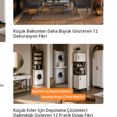
Küçük Balkonları Daha Büyük Gösteren 12
Dekorasyon Fikri
lkon nasıl büyük gösterilir,küçük balkon mobilyaları,balkon düzenleme fikirler
küçük evler için depolama çözümleri,küçük ev düzenleme,pratik dolap fikir
klı
Küçük Evler İçin Depolama Çözümleri:
Dağınıklığı Gizleyen 12 Pratik Dolap Fikri