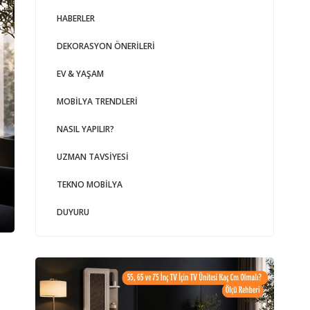
HABERLER
DEKORASYON ÖNERILERI
EV & YAŞAM
MOBILYA TRENDLERI
NASIL YAPILIR?
UZMAN TAVSIYESI
TEKNO MOBILYA
DUYURU
TV ünitesi ölçüleri, TV sehpası ölçüleri, 55 inç TV ünitesi, 65 inç TV ünitesi, 7