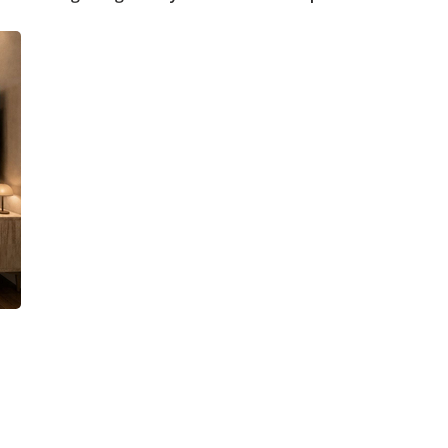
eme,lise öğrencisi odası,genç odası çalışma alanı,LGS sonrası oda düzeni,genç 
dar oda koltuk yerleşimi, dar salon dekorasyonu, uzun salon nasıl döşenir,