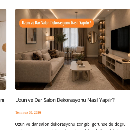
LGS sonrası genç odası,genç odası,çalışma alanı,çalışma masası,oda düzenl
nı
Uzun ve Dar Salon Dekorasyonu Nasıl Yapılır?
Temmuz 09, 2026
Uzun ve dar salon dekorasyonu zor gibi görünse de doğru