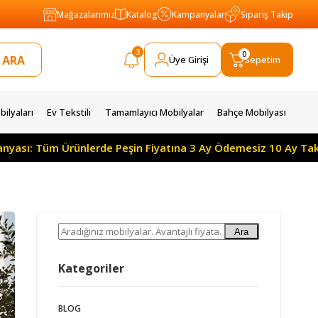
Mağazalarımız
Katalog
Kampanyalar
Sipariş Takip
3
0
Üye Girişi
Sepetim
ilyaları
Ev Tekstili
Tamamlayıcı Mobilyalar
Bahçe Mobilyası
rde Peşin Fiyatına 3 Ay Ödemesiz 10 Ay Taksitle
Yılı
Ara
Kategoriler
BLOG