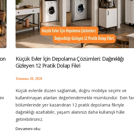
küçük balkon dekorasyonu,küçük balkon fikirleri,dar balkon dekorasyonu,ba
yon
Küçük Evler İçin Depolama Çözümleri: Dağınıklığı
Gizleyen 12 Pratik Dolap Fikri
Temmuz 20, 2026
Küçük evlerde düzen sağlamak, doğru mobilya seçimi ve
ini
kullanılmayan alanları değerlendirmekle mümkündür. Evin far
bölümlerinde yer kazandıran 12 pratik depolama fikriyle
dağınıklığı azaltabilir, yaşam alanınızı daha kullanışlı hâle
getirebilirsiniz.
Devamını oku