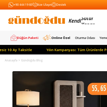
+90 444 19 85
Bize Ulaşın
Destek
Kendi
Yapar
Satar
Düğün Paketi
Online Özel
Oturma Odası
Yeme
e
Yılın Kampanyası: Tüm Ürünlerde Peşin Fiyatına 3 Ay
Anasayfa
Gündoğdu Blog