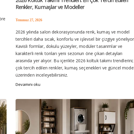
2026 Koltuk Takımı Trendleri: En Çok Tercih Edilen
Renkler, Kumaşlar ve Modeller
öre
Temmuz 27, 2026
2026 yılında salon dekorasyonunda renk, kumaş ve model
tercihleri daha sıcak, konforlu ve işlevsel bir çizgiye yöneliyor
Kavisli formlar, dokulu yüzeyler, modüler tasarımlar ve
karakterli renk tonları yeni sezonun öne çıkan detayları
arasında yer alıyor. Bu içerikte 2026 koltuk takımı trendlerini
çok tercih edilen renkler, kumaş seçenekleri ve güncel model
üzerinden inceleyebilirsiniz.
Devamını oku