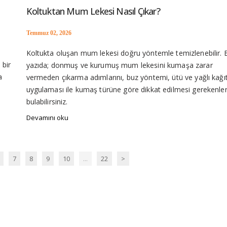
toprak tonları ev dekorasyonu,krem bej kahve mobilya uyumu,bej koltuk d
Koltuktan Mum Lekesi Nasıl Çıkar?
Temmuz 02, 2026
Koltukta oluşan mum lekesi doğru yöntemle temizlenebilir. 
 bir
yazıda; donmuş ve kurumuş mum lekesini kumaşa zarar
a
vermeden çıkarma adımlarını, buz yöntemi, ütü ve yağlı kağı
uygulaması ile kumaş türüne göre dikkat edilmesi gerekenler
bulabilirsiniz.
Devamını oku
7
8
9
10
...
22
>