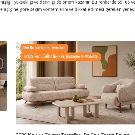
işliği, yüksekliği ve derinliği de önem kazanır. Bu rehberde 55, 65 v
r genişliğine göre seçim yöntemlerini ve dikkat edilmesi gereken yerle
düğün paketi renkleri, mobilya renk seçimi, modası geçmeyen mobilya renkl