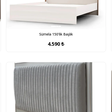
Sümela 150'lik Başlık
4.590 ₺