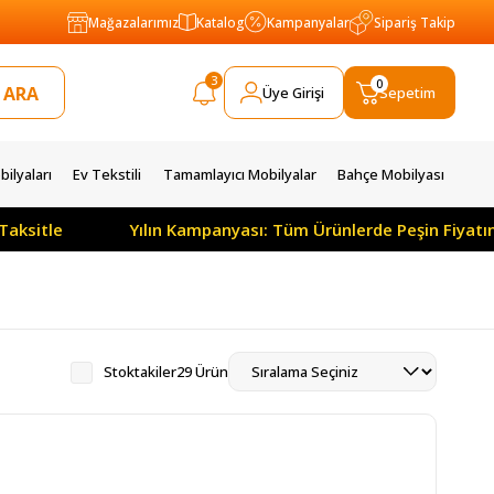
Mağazalarımız
Katalog
Kampanyalar
Sipariş Takip
3
0
Üye Girişi
Sepetim
ilyaları
Ev Tekstili
Tamamlayıcı Mobilyalar
Bahçe Mobilyası
Yılın Kampanyası: Tüm Ürünlerde Peşin Fiyatına 3 Ay Ödem
Stoktakiler
29 Ürün