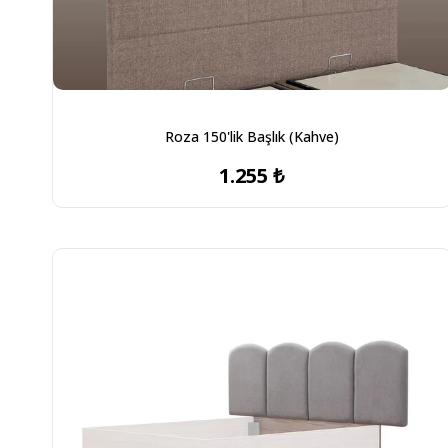
Roza 150'lik Başlık (Kahve)
1.255 ₺