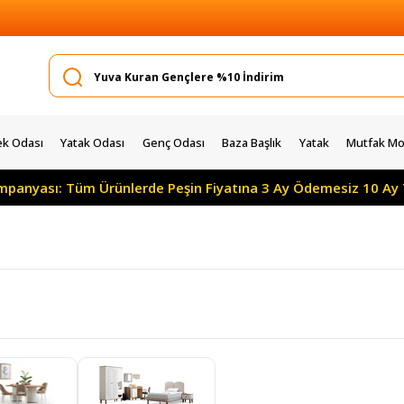
k Odası
Yatak Odası
Genç Odası
Baza Başlık
Yatak
Mutfak Mob
üm Ürünlerde Peşin Fiyatına 3 Ay Ödemesiz 10 Ay Taksitle