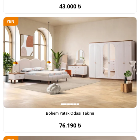
43.000 ₺
YENI
ÜRÜN
Bohem Yatak Odası Takımı
76.190 ₺