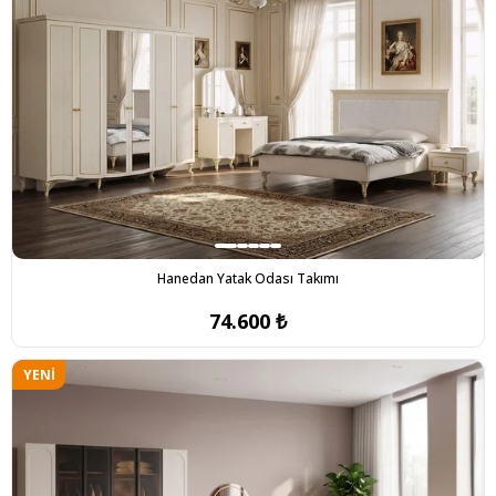
Hanedan Yatak Odası Takımı
74.600 ₺
YENI
ÜRÜN