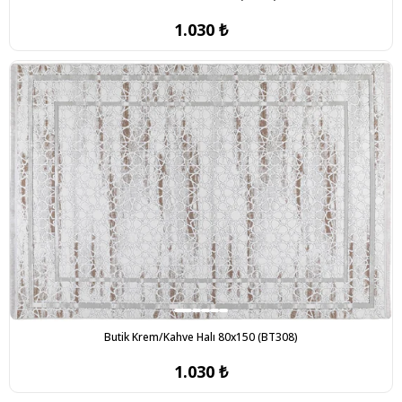
1.030 ₺
Butik Krem/Kahve Halı 80x150 (BT308)
1.030 ₺