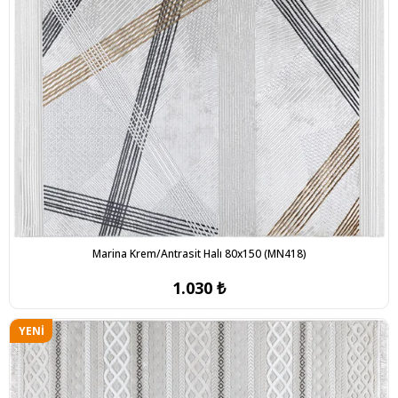
Marina Krem/Antrasit Halı 80x150 (MN418)
1.030 ₺
YENI
ÜRÜN