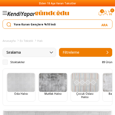
Elden 18 Aya Varan Taksitler
0
3
Kendi
Satar
Yapar
Yılın Kampanyası: Tüm Ürünlerde Peşin 
Anasayfa
Ev Tekstili
Halı
Sıralama
Filtreleme
Stoktakiler
89 Ürün
Oda Halısı
Mutfak Halısı
Çocuk Odası
Bany
Halısı