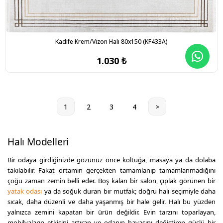
Kadife Krem/Vizon Halı 80x150 (KF433A)
1.030 ₺
1
2
3
4
>
Halı Modelleri
Bir odaya girdiğinizde gözünüz önce koltuğa, masaya ya da dolaba
takılabilir. Fakat ortamın gerçekten tamamlanıp tamamlanmadığını
çoğu zaman zemin belli eder. Boş kalan bir salon, çıplak görünen bir
yatak odası
ya da soğuk duran bir mutfak; doğru halı seçimiyle daha
sıcak, daha düzenli ve daha yaşanmış bir hale gelir. Halı bu yüzden
yalnızca zemini kapatan bir ürün değildir. Evin tarzını toparlayan,
mobilyaların etkisini artıran ve odanın havasını değiştiren güçlü bir