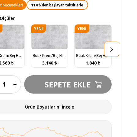
114 ₺
`den başlayan taksitlerle
t Seçenekleri
Ölçüler
YENI
YENI
YENI
N
ÜRÜN
ÜRÜN
ÜRÜN
Butik Krem/Bej Halı 100x300 (BT384)
Butik Krem/Bej Halı 160x230 (BT384)
Butik Krem/Bej Halı 120x180 (BT384)
2.560 ₺
3.140 ₺
1.840 ₺
1.7
Ürün Boyutlarını İncele