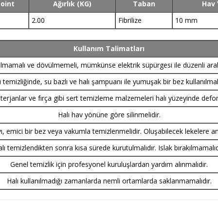
oint
Ağırlık (KG)
Taban
Hav 
2.00
Fibrilize
10 mm
Kullanım Talimatları
pılmamalı ve dövülmemeli, mümkünse elektrik süpürgesi ile düzenli aralı
ı temizliğinde, su bazlı ve halı şampuanı ile yumuşak bir bez kullanılmalı
rjanlar ve fırça gibi sert temizleme malzemeleri halı yüzeyinde defo
Halı hav yönüne göre silinmelidir.
vı, emici bir bez veya vakumla temizlenmelidir. Oluşabilecek lekelere a
lı temizlendikten sonra kısa sürede kurutulmalıdır. Islak bırakılmamalıd
Genel temizlik için profesyonel kuruluşlardan yardım alınmalıdır.
Halı kullanılmadığı zamanlarda nemli ortamlarda saklanmamalıdır.