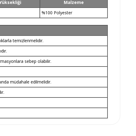
Yüksekliği
Malzeme
%100 Polyester
klarla temizlenmelidir.
dır.
rmasyonlara sebep olabilir.
nında müdahale edilmelidir.
ır.