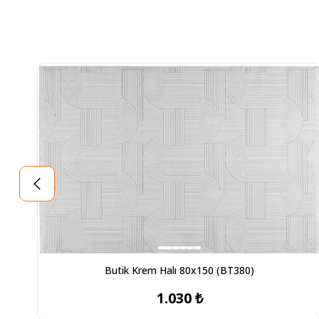
Butik Krem Halı 80x150 (BT380)
1.030 ₺