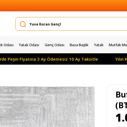
k Odası
Yatak Odası
Genç Odası
Baza Başlık
Yatak
Mutfak Mob
iyatına 3 Ay Ödemesiz 10 Ay Taksitle
Yılın Kampanyası
Bu
(B
1.