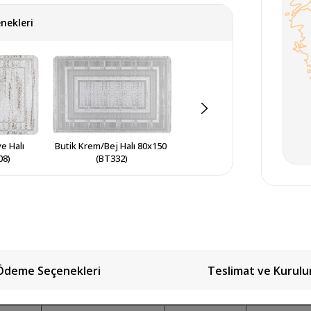
nekleri
 Halı 
Butik Krem/Bej Halı 80x150 
Butik Krem/Gri Halı 80x150 
08)
(BT332)
(BT337)
Ödeme Seçenekleri
Teslimat ve Kurul