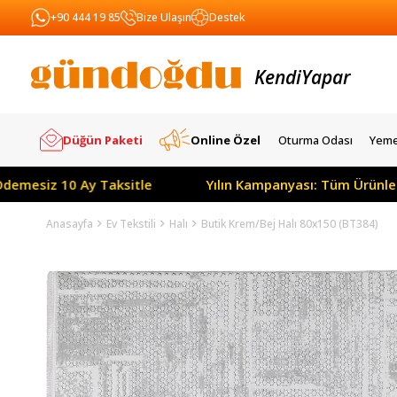
+90 444 19 85
Bize Ulaşın
Destek
Kendi
Satar
Yapar
Düğün Paketi
Online Özel
Oturma Odası
Yeme
0 Ay Taksitle
Yılın Kampanyası: Tüm Ürünlerde Peşin F
Anasayfa
Ev Tekstili
Halı
Butik Krem/Bej Halı 80x150 (BT384)