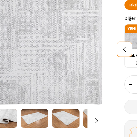
Taksi
Diğer 
YENI
ÜRÜ