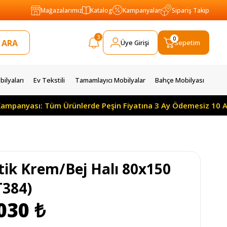
Mağazalarımız
Katalog
Kampanyalar
Sipariş Takip
3
0
Üye Girişi
Sepetim
ilyaları
Ev Tekstili
Tamamlayıcı Mobilyalar
Bahçe Mobilyası
: Tüm Ürünlerde Peşin Fiyatına 3 Ay Ödemesiz 10 Ay Taksitle
tik Krem/Bej Halı 80x150
T384)
030 ₺