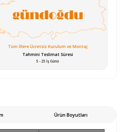
Tüm İllere Ücretsiz Kurulum ve Montaj
Tahmini Teslimat Süresi
5 - 25 İş Günü
Butik Krem/Bej Halı 80x150 
Butik Krem/Bej Halı 80x150 
Butik Kr
(BT382)
(BT328)
um
Ürün Boyutları