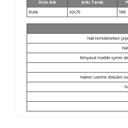
Ürün Adı
Atkı Tarak
P
Butik
42x70
588
Halı temizlenirken çır
Hal
Kimyasal madde içeren dete
Halının üzerine dökülen sı
Ha