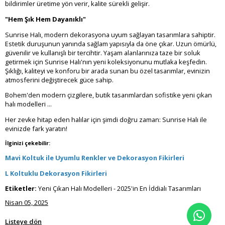
bildirimler üretime yön verir, kalite sürekli gelişir.
"Hem Şık Hem Dayanıklı"
Sunrise Halı, modern dekorasyona uyum sağlayan tasarımlara sahiptir.
Estetik duruşunun yanında sağlam yapısıyla da öne çıkar. Uzun ömürlü,
güvenilir ve kullanışlı bir tercihtir. Yaşam alanlarınıza taze bir soluk
getirmek için Sunrise Halı'nın yeni koleksiyonunu mutlaka keşfedin.
Şıklığı, kaliteyi ve konforu bir arada sunan bu özel tasarımlar, evinizin
atmosferini değiştirecek güce sahip.
Bohem'den modern çizgilere, butik tasarımlardan sofistike yeni çıkan
halı modelleri ...
Her zevke hitap eden halılar için şimdi doğru zaman: Sunrise Halı ile
evinizde fark yaratın!
İlginizi çekebilir:
Mavi Koltuk ile Uyumlu Renkler ve Dekorasyon Fikirleri
L Koltuklu Dekorasyon Fikirleri
Etiketler:
Yeni Çıkan Halı Modelleri - 2025'in En İddialı Tasarımları
Nisan 05, 2025
Listeye dön