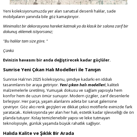
Yeni koleksiyonumuzda yer alan sanatsal desenli halılar, sade
mobilyaların yanında bile göz kamaştırıyor.
Minimalist bir dekorasyona hareket katmak ya da klasik bir salona zarif bir
dokunuş eklemek istiyorsanız;
"Bu halılar tam size göre. "
Çünkü
Evinizin havasını bir anda değiştirecek kadar güçlüler.
Sunrise Yeni Çıkan Halı Modelleri ile Tanışın
Sunrise Halı'nın 2025 koleksiyonu, şimdiye kadarki en iddialı
tasarımlarını bir araya getiriyor.
Yeni çıkan halı modelleri
, kaliteli
malzemelerle üretilmiş. Yumuşak dokusu ve sağlam yapısıyla hem
konfor hem de uzun ömür sunuyor. Modern çizgiler, zarif desenlerle
birleşiyor. Her parça, yaşam alanlarını adeta bir sanat galerisine
çeviriyor. Göz alıcı renk geçişleri ve dikkat çekici motiflerle evinizde fark
yaratacak.. Koleksiyonda yer alan her halı, estetik kadar işlevselliği de ön
planda tutuyor. Kolay temizlenebilir yapısı ve leke tutmayan
teknolojisiyle, günlük yaşamda büyük rahatlık sağlıyor.
Halıda Kalite ve Şıklık Bir Arada