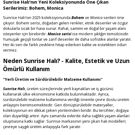
Sunrise Halı'nın Yeni Koleksiyonunda Öne Çıkan
Serilerimiz: Bohem, Monica
Sunrise Halı'nın 2025 koleksiyonunda
Bohem
ve
Monica
serileri öne
çıkıyor. Bohem serisi, doğadan gelen renkler, etnik desenler ve özgür
dokularla sıcak bir hava sunar. Rahat, samimi ve doğal bir yaşam alanı
isteyenler için birebirdir.
Monica serisi
ise modern şıklığın temsilcisidir.
Yumuşak geçişli tonlar ve zarif desenler ile daha sofistike alanlar yaratır.
Her iki seri de farklı zevklere hitap ederken kalite ve estetikten ödün
vermez.
Neden Sunrise Halı? - Kalite, Estetik ve Uzun
Ömürlü Kullanım
"Yerli Üretim ve Sürdürülebilir Malzeme Kullanımı"
Sunrise Halı
, üretim süreçlerinde yerli kaynakları ve iş gücünü
kullanarak ülke ekonomisine katkıda bulunmaktadır. Ayrıca,
sürdürülebilir malzeme kullanımına verdiği önemle çevre dostu üretim
anlayışını benimsemektedir. Geri dönüştürülebilir materyaller,
koleksiyonun en dikkat çeken yönlerinden biridir. Bu tercihler, doğaya
olan duyarlılığı artırır. Aynı zamanda evlerde daha sağlıklı yaşam alanları
oluşmasına katkı sağlar. Sunrise markasının yeni çıkan halı modelleri;
çevreye saygılı üretim anlayışıyla fark yaratır.