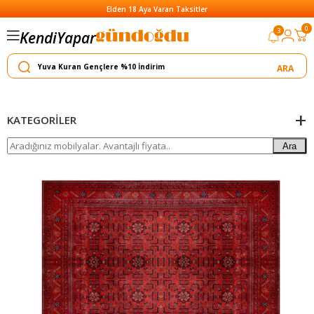
Elden 18 Aya Varan Taksitler
0
3
Kendi
Yapar
Satar
KATEGORILER
Ara