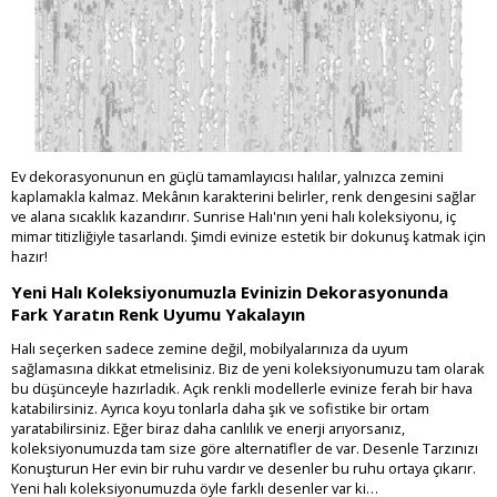
Ev dekorasyonunun en güçlü tamamlayıcısı halılar, yalnızca zemini
kaplamakla kalmaz. Mekânın karakterini belirler, renk dengesini sağlar
ve alana sıcaklık kazandırır. Sunrise Halı'nın yeni halı koleksiyonu, iç
mimar titizliğiyle tasarlandı. Şimdi evinize estetik bir dokunuş katmak için
hazır!
Yeni Halı Koleksiyonumuzla Evinizin Dekorasyonunda
Fark Yaratın Renk Uyumu Yakalayın
Halı seçerken sadece zemine değil, mobilyalarınıza da uyum
sağlamasına dikkat etmelisiniz. Biz de yeni koleksiyonumuzu tam olarak
bu düşünceyle hazırladık. Açık renkli modellerle evinize ferah bir hava
katabilirsiniz. Ayrıca koyu tonlarla daha şık ve sofistike bir ortam
yaratabilirsiniz. Eğer biraz daha canlılık ve enerji arıyorsanız,
koleksiyonumuzda tam size göre alternatifler de var. Desenle Tarzınızı
Konuşturun Her evin bir ruhu vardır ve desenler bu ruhu ortaya çıkarır.
Yeni halı koleksiyonumuzda öyle farklı desenler var ki…