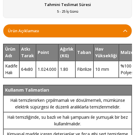
Tahmini Teslimat Süresi
5 - 25 İş Günü
Ürün Açıklaması
Ürün
Atkı
Ağırlık
Hav
Point
Taban
Malze
Adı
Tarak
(KG)
Yüksekliği
Kadife
%100
64x80
1.024.000
1.80
Fibrilize
10 mm
Halı
Polyest
Kullanım Talimatları
Halı temizlenirken çırpılmamalı ve dövülmemeli, mümkünse
elektrik süpürgesi ile düzenli aralıklarla temizlenmelidir.
Halı temizliğinde, su bazlı ve halı şampuanı ile yumuşak bir bez
kullanılmalıdır.
Kimyasal madde içeren deterjanlar ve fırça gibi sert temizleme