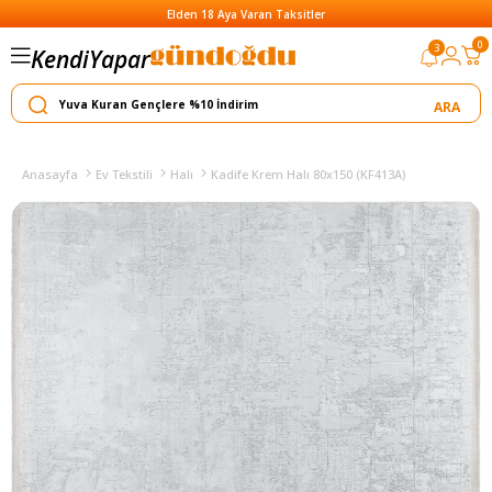
Elden 18 Aya Varan Taksitler
0
3
Kendi
Yapar
Satar
Anasayfa
Ev Tekstili
Halı
Kadife Krem Halı 80x150 (KF413A)