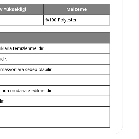
v Yüksekliği
Malzeme
%100 Polyester
klarla temizlenmelidir.
dır.
rmasyonlara sebep olabilir.
nında müdahale edilmelidir.
ır.