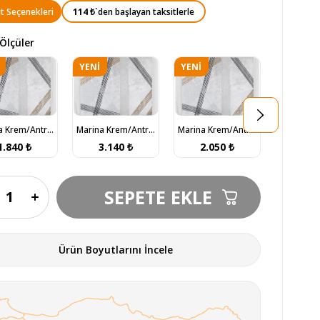
114 ₺
`den başlayan taksitlerle
t Seçenekleri
Ölçüler
YENI
YENI
YENI
N
ÜRÜN
ÜRÜN
ÜRÜN
Marina Krem/Antrasit Halı 120x180 (MN418)
Marina Krem/Antrasit Halı 160x230 (MN418)
Marina Krem/Antrasit Halı 80x300 (MN418)
1.840 ₺
3.140 ₺
2.050 ₺
1.7
Ürün Boyutlarını İncele