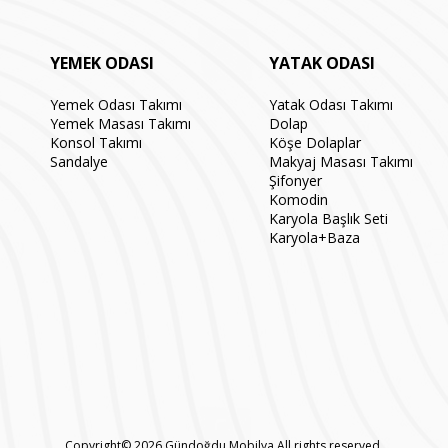
YEMEK ODASI
YATAK ODASI
Yemek Odası Takımı
Yatak Odası Takımı
Yemek Masası Takımı
Dolap
Konsol Takımı
Köşe Dolaplar
Sandalye
Makyaj Masası Takımı
Şifonyer
Komodin
Karyola Başlık Seti
Karyola+Baza
Copyright© 2026 Gündoğdu Mobilya All rights reserved.