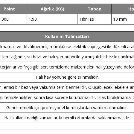
Point
Ağırlık (KG)
Taban
Ha
.000
1.90
Fibrilize
10 mm
Kullanım Talimatları
pılmamalı ve dövülmemeli, mümkünse elektrik süpürgesi ile düzenli aralı
ı temizliğinde, su bazlı ve halı şampuanı ile yumuşak bir bez kullanılmalı
rjanlar ve fırça gibi sert temizleme malzemeleri halı yüzeyinde defo
Halı hav yönüne göre silinmelidir.
vı, emici bir bez veya vakumla temizlenmelidir. Oluşabilecek lekelere a
lı temizlendikten sonra kısa sürede kurutulmalıdır. Islak bırakılmamalıd
Genel temizlik için profesyonel kuruluşlardan yardım alınmalıdır.
Halı kullanılmadığı zamanlarda nemli ortamlarda saklanmamalıdır.