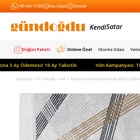
+90 444 19 85
Bize Ulaşın
Destek
Kendi
Yapar
Satar
Düğün Paketi
Online Özel
Oturma Odası
Yeme
demesiz 10 Ay Taksitle
Yılın Kampanyası: Tüm Ürünler
Anasayfa
Ev Tekstili
Halı
Marina Krem/Antrasit Halı 80x150 (MN