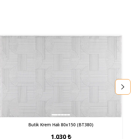
Butik Krem Halı 80x150 (BT380)
1.030 ₺