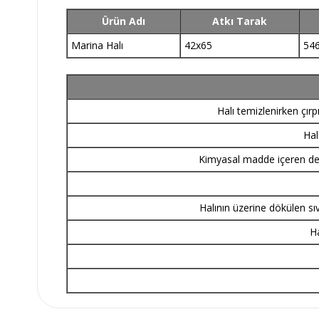
Ürün Adı
Atkı Tarak
Marina Halı
42x65
546
Halı temizlenirken çır
Hal
Kimyasal madde içeren dete
Halının üzerine dökülen sı
Ha