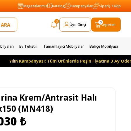
Mağazalarımız
Katalog
Kampanyalar
Sipariş Takip
3
0
Üye Girişi
Sepetim
ilyaları
Ev Tekstili
Tamamlayıcı Mobilyalar
Bahçe Mobilyası
Kampanyası: Tüm Ürünlerde Peşin Fiyatına 3 Ay Ödemesiz 10 Ay
rina Krem/Antrasit Halı
x150 (MN418)
030 ₺