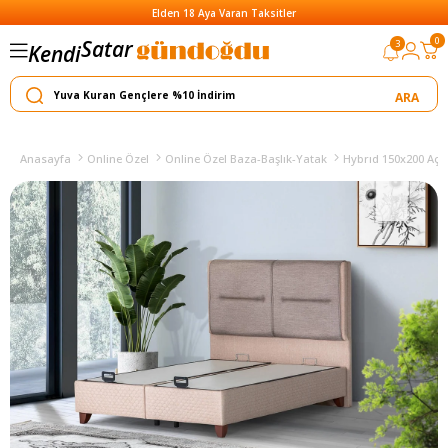
Elden 18 Aya Varan Taksitler
Satar
0
3
Kendi
Yapar
Anasayfa
Online Özel
Online Özel Baza-Başlık-Yatak
Hybrıd 150x200 Açıl