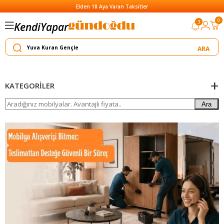
Elden 18 Aya Varan Taksitler
Yapar
0
3
Kendi
Satar
KATEGORILER
Ara