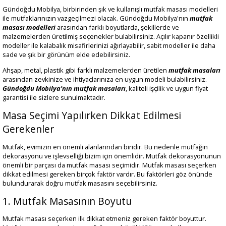
Gündoğdu Mobilya, birbirinden şık ve kullanışlı mutfak masası modelleri
ile mutfaklarınızın vazgeçilmezi olacak. Gündoğdu Mobilya'nın
mutfak
masası modelleri
arasından farklı boyutlarda, şekillerde ve
malzemelerden üretilmiş seçenekler bulabilirsiniz. Açılır kapanır özellikli
modeller ile kalabalık misafirlerinizi ağırlayabilir, sabit modeller ile daha
sade ve şık bir görünüm elde edebilirsiniz.
Ahşap, metal, plastik gibi farklı malzemelerden üretilen
mutfak masaları
arasından zevkinize ve ihtiyaçlarınıza en uygun modeli bulabilirsiniz.
Gündoğdu Mobilya'nın mutfak masaları
, kaliteli işçilik ve uygun fiyat
garantisi ile sizlere sunulmaktadır.
Masa Seçimi Yapılırken Dikkat Edilmesi
Gerekenler
Mutfak, evimizin en önemli alanlarından biridir. Bu nedenle mutfağın
dekorasyonu ve işlevselliği bizim için önemlidir. Mutfak dekorasyonunun
önemli bir parçası da mutfak masası seçimidir. Mutfak masası seçerken
dikkat edilmesi gereken birçok faktör vardır. Bu faktörleri göz önünde
bulundurarak doğru mutfak masasını seçebilirsiniz.
1. Mutfak Masasının Boyutu
Mutfak masası seçerken ilk dikkat etmeniz gereken faktör boyuttur.