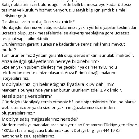
Satış noktalarımızın bulunduğu illerde belli bir mesafeye kadar üctesiz
teslimat ve kurulum hizmeti veriyoruz. Detaylı bilgi için şimdi bizimle
iletişime geçin.
Teslimat ve montaj ücretsiz midir?
Montaj işlemlerimiz ve satış noktalarımıza yakın yerlere yapılan teslimatlar
ücretsiz olup, uzak mesafelerde ise alışveriş meblağına göre ücretsiz
teslimat yapılabilmektedir.
Ürünlerinizin garanti süresi ne kadardır ve servis imkânınız mevcut
mudur?
Tüm ürünlerimiz 2 yıl tam garantili olup, servis imkânı sunulabilmektedir.
Arıza ile ilgili şikâyetlerimi nereye bildirebilirim?
Size en yakın şubemizle iletişime geçebilir ya da 444 19 85 nolu
telefondan merkezimize ulaşarak Arıza Birimi'ni bağlamalarını
isteyebilirsiniz.
Mobilyalarınız için belirlediğiniz fiyatlara KDV dâhil mi?
Markamız bünyesinde yer alan bütün ürünlerimizde KDV dâhildir.
Nasıl sipariş verebilirim?
Gündoğdu Mobilya’yı tercih etmeniz hâlinde siparişlerinizi "Online olarak
web sitemizden ya da size en yakın mağazalarımız üzerinden
oluşturabilirsiniz."
Mobilya satış mağazalarınız nerede?
Modern mobilya markalari arasında yer alan firmamızın Türkiye genelinde
130’dan fazla mağazası bulunmaktadır. Detaylı bilgi için 444 19 85
hattındna bize ulaşabilirsiniz.