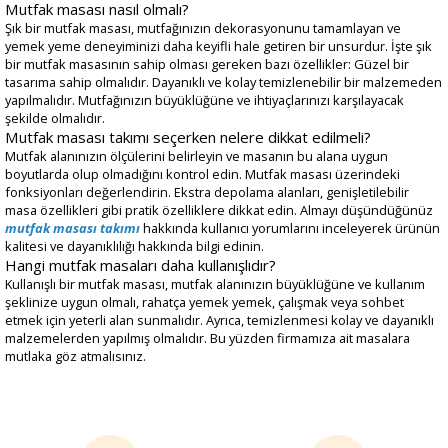
Mutfak masası nasıl olmalı?
Şık bir mutfak masası, mutfağınızın dekorasyonunu tamamlayan ve
yemek yeme deneyiminizi daha keyifli hale getiren bir unsurdur. İşte şık
bir mutfak masasının sahip olması gereken bazı özellikler: Güzel bir
tasarıma sahip olmalıdır. Dayanıklı ve kolay temizlenebilir bir malzemeden
yapılmalıdır. Mutfağınızın büyüklüğüne ve ihtiyaçlarınızı karşılayacak
şekilde olmalıdır.
Mutfak masası takımı seçerken nelere dikkat edilmeli?
Mutfak alanınızın ölçülerini belirleyin ve masanın bu alana uygun
boyutlarda olup olmadığını kontrol edin. Mutfak masası üzerindeki
fonksiyonları değerlendirin. Ekstra depolama alanları, genişletilebilir
masa özellikleri gibi pratik özelliklere dikkat edin. Almayı düşündüğünüz
mutfak masası takımı
hakkında kullanıcı yorumlarını inceleyerek ürünün
kalitesi ve dayanıklılığı hakkında bilgi edinin.
Hangi mutfak masaları daha kullanışlıdır?
Kullanışlı bir mutfak masası, mutfak alanınızın büyüklüğüne ve kullanım
şeklinize uygun olmalı, rahatça yemek yemek, çalışmak veya sohbet
etmek için yeterli alan sunmalıdır. Ayrıca, temizlenmesi kolay ve dayanıklı
malzemelerden yapılmış olmalıdır. Bu yüzden firmamıza ait masalara
mutlaka göz atmalısınız.