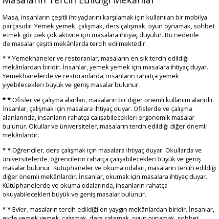
Masa, insanların çeşitli ihtiyaçlarını karşılamak için kullanılan bir mobilya
parçasıdır. Yemek yemek, çalışmak, ders çalışmak, oyun oynamak, sohbet
etmek gibi pek çok aktivite için masalara ihtiyaç duyulur. Bu nedenle
de masalar çeşitli mekânlarda tercih edilmektedir.
* *
Yemekhaneler ve restoranlar, masaların en sık tercih edildiği
mekânlardan biridir. İnsanlar, yemek yemek için masalara ihtiyaç duyar.
Yemekhanelerde ve restoranlarda, insanların rahatça yemek
yiyebilecekleri büyük ve geniş masalar bulunur.
* *
Ofisler ve çalışma alanları, masaların bir diğer önemli kullanım alanıdır.
İnsanlar, çalışmak için masalara ihtiyaç duyar. Ofislerde ve çalışma
alanlarında, insanların rahatça çalışabilecekleri ergonomik masalar
bulunur. Okullar ve üniversiteler, masaların tercih edildiği diğer önemli
mekânlardır.
* *
Öğrenciler, ders çalışmak için masalara ihtiyaç duyar. Okullarda ve
üniversitelerde, öğrencilerin rahatça çalışabilecekleri büyük ve geniş
masalar bulunur. Kütüphaneler ve okuma odaları, masaların tercih edildiği
diğer önemli mekânlardır. İnsanlar, okumak için masalara ihtiyaç duyar.
Kütüphanelerde ve okuma odalarında, insanların rahatça
okuyabilecekleri büyük ve geniş masalar bulunur.
* *
Evler, masaların tercih edildiği en yaygın mekânlardan biridir. İnsanlar,
evde yemek yemek, çalışmak, ders çalışmak, oyun oynamak, sohbet