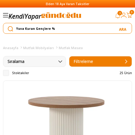
Elden 18 Aya Varan Taksitler
0
3
Kendi
Satar
Yapar
Anasayfa
Mutfak Mobilyaları
Mutfak Masası
Sıralama
Filtreleme
Stoktakiler
25 Ürün