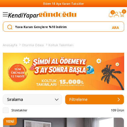
Elden 18 Aya Varan Taksitler
0
3
Kendi
Satar
Yapar
Anasayfa
Oturma Odası
Koltuk Takımları
Sıralama
Filtreleme
Stoktakiler
109 Ürün
YENI