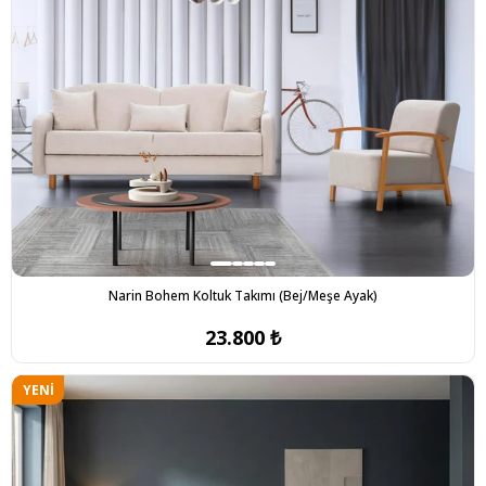
Narin Bohem Koltuk Takımı (Bej/Meşe Ayak)
23.800 ₺
YENI
ÜRÜN