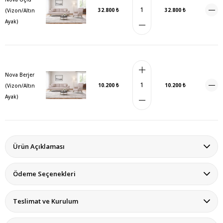
32.800 ₺
32.800 ₺
(Vizon/Altın
Ayak)
Nova Berjer
10.200 ₺
10.200 ₺
(Vizon/Altın
Ayak)
Ürün Açıklaması
Ödeme Seçenekleri
Teslimat ve Kurulum