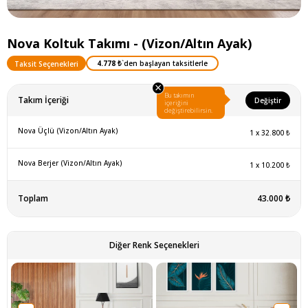
Nova Koltuk Takımı - (Vizon/Altın Ayak)
4.778 ₺
`den başlayan taksitlerle
Taksit Seçenekleri
×
Bu takımın
Takım İçeriği
Değiştir
içeriğini
değiştirebilirsin.
Nova Üçlü (Vizon/Altın Ayak)
1
x
32.800 ₺
Nova Berjer (Vizon/Altın Ayak)
1
x
10.200 ₺
Toplam
43.000 ₺
Diğer Renk Seçenekleri