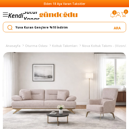
Elden 18 Aya Varan Taksitler
0
3
Kendi
Yapar
Satar
Anasayfa
Oturma Odası
Koltuk Takımları
Nova Koltuk Takımı - (Vizon/Al