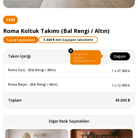
YENI
ÜRÜN
Roma Koltuk Takımı (Bal Rengi / Altın)
5.444 ₺
`den başlayan taksitlerle
Taksit Seçenekleri
×
Bu takımın
Takım İçeriği
Değiştir
içeriğini
değiştirebilirsin.
Roma Üçlü - (Bal Rengi / Altın)
1
x
37.000 ₺
Roma Berjer - (Bal Rengi / Altın)
1
x
12.000 ₺
Toplam
49.000 ₺
Diğer Renk Seçenekleri