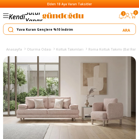
Elden 18 Aya Varan Taksitler
0
3
Kendi
Yapar
Satar
Anasayfa
Oturma Odası
Koltuk Takımları
Roma Koltuk Takımı (Bal Rengi 