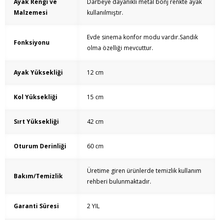
Ayak Rengi ve
Darbeye dayanıklı metal bonj renkte ayak
Malzemesi
kullanılmıştır.
Evde sinema konfor modu vardır.Sandık
Fonksiyonu
olma özelliği mevcuttur.
Ayak Yüksekliği
12 cm
Kol Yüksekliği
15 cm
Sırt Yüksekliği
42 cm
Oturum Derinliği
60 cm
Üretime giren ürünlerde temizlik kullanım
Bakım/Temizlik
rehberi bulunmaktadır.
Garanti Süresi
2 YIL