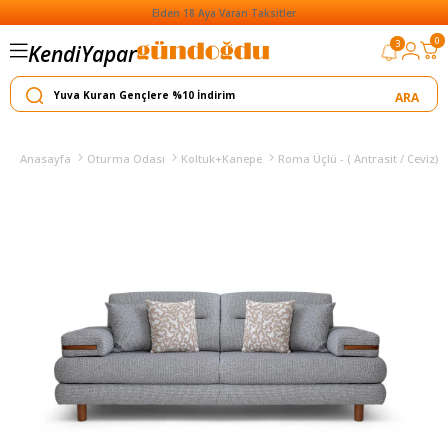
Elden 18 Aya Varan Taksitler
0
3
Kendi
Yapar
Satar
Anasayfa
Oturma Odası
Koltuk+Kanepe
Roma Üçlü - ( Antrasit / Ceviz)