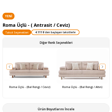
YENI
ÜRÜN
Roma Üçlü - ( Antrasit / Ceviz)
4.111 ₺
`den başlayan taksitlerle
Taksit Seçenekleri
Diğer Renk Seçenekleri
Roma Üçlü - (Bal Rengi / Ceviz)
Roma Üçlü - (Bal Rengi / Altın)
Ürün Boyutlarını İncele