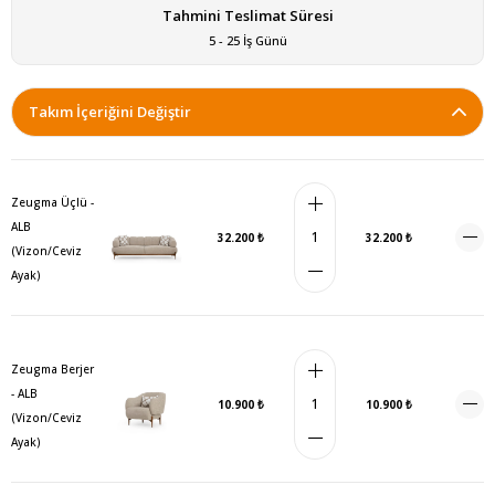
Tahmini Teslimat Süresi
5 - 25 İş Günü
Takım İçeriğini Değiştir
Zeugma Üçlü -
ALB
32.200 ₺
32.200 ₺
(Vizon/Ceviz
Ayak)
Zeugma Berjer
- ALB
10.900 ₺
10.900 ₺
(Vizon/Ceviz
Ayak)