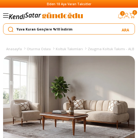
Elden 18 Aya Varan Taksitler
Satar
0
3
Kendi
Yapar
Anasayfa
Oturma Odası
Koltuk Takımları
Zeugma Koltuk Takımı - ALB (V