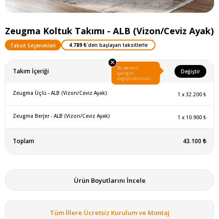
Zeugma Koltuk Takımı - ALB (Vizon/Ceviz Ayak)
4.789 ₺
`den başlayan taksitlerle
Taksit Seçenekleri
×
Bu takımın
Takım İçeriği
Değiştir
içeriğini
değiştirebilirsin.
Zeugma Üçlü - ALB (Vizon/Ceviz Ayak)
1
x
32.200 ₺
Zeugma Berjer - ALB (Vizon/Ceviz Ayak)
1
x
10.900 ₺
Toplam
43.100 ₺
Ürün Boyutlarını İncele
Tüm İllere Ücretsiz Kurulum ve Montaj