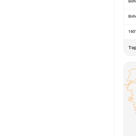
Boh
Bohe
160'
To