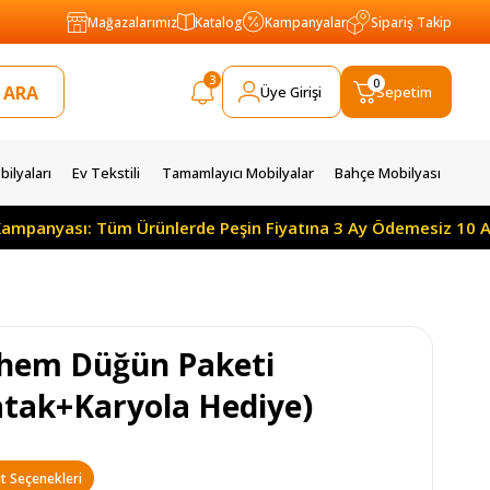
Mağazalarımız
Katalog
Kampanyalar
Sipariş Takip
3
0
Üye Girişi
Sepetim
ilyaları
Ev Tekstili
Tamamlayıcı Mobilyalar
Bahçe Mobilyası
Tüm Ürünlerde Peşin Fiyatına 3 Ay Ödemesiz 10 Ay Taksitle
hem Düğün Paketi
atak+Karyola Hediye)
t Seçenekleri