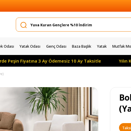
k Odası
Yatak Odası
Genç Odası
Baza Başlık
Yatak
Mutfak Mob
atına 3 Ay Ödemesiz 10 Ay Taksitle
Yılın Kampanyası: 
ye)
Bo
(Y
Taksi