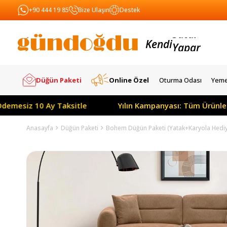
+90 444 19 85
Bize Ulaşın
Destek
Kendi
Yapar
Satar
Düğün Paketi
Online Özel
Oturma Odası
Yeme
Ay Taksitle
Yılın Kampanyası: Tüm Ürünlerde Peşin Fiy
Anasayfa
Düğün Paketi
Bohem Düğün Paketi (Yatak+Karyola Hedi