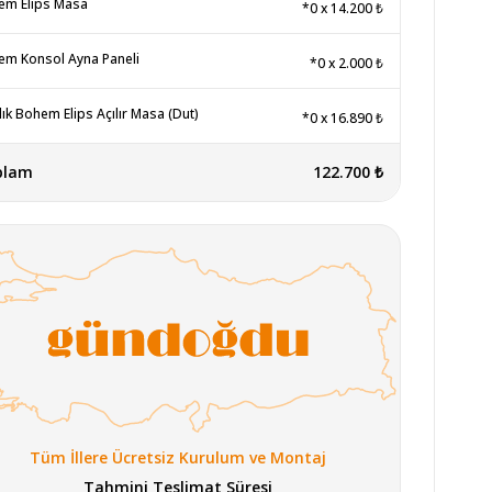
em Elips Masa
*0
x
14.200 ₺
m Konsol Ayna Paneli
*0
x
2.000 ₺
lık Bohem Elips Açılır Masa (Dut)
*0
x
16.890 ₺
plam
122.700 ₺
Tüm İllere Ücretsiz Kurulum ve Montaj
Tahmini Teslimat Süresi