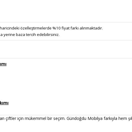
haricindeki özelleştirmelerde %10 fiyat farkı alınmaktadır.
a yerine baza tercih edebilirsiniz.
ımı
kımı
 çiftler için mükemmel bir seçim. Gündoğdu Mobilya farkıyla hem şıkl