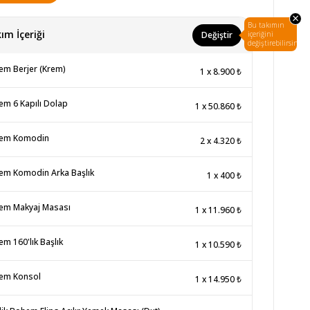
×
Bu takımın
ım İçeriği
Değiştir
içeriğini
değiştirebilirsin.
m Berjer (Krem)
1
x
8.900 ₺
m 6 Kapılı Dolap
1
x
50.860 ₺
em Komodin
2
x
4.320 ₺
em Komodin Arka Başlık
1
x
400 ₺
em Makyaj Masası
1
x
11.960 ₺
m 160'lık Başlık
1
x
10.590 ₺
em Konsol
1
x
14.950 ₺