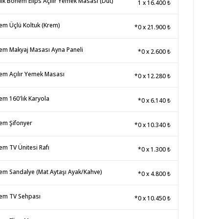
lik Bohem Elips Açılır Yemek Masası (Dut)
1
x
16.400 ₺
m Üçlü Koltuk (Krem)
*0
x
21.900 ₺
m Makyaj Masası Ayna Paneli
*0
x
2.600 ₺
m Açılır Yemek Masası
*0
x
12.280 ₺
m 160'lık Karyola
*0
x
6.140 ₺
em Şifonyer
*0
x
10.340 ₺
m TV Ünitesi Rafı
*0
x
1.300 ₺
m Sandalye (Mat Aytaşı Ayak/Kahve)
*0
x
4.800 ₺
em TV Sehpası
*0
x
10.450 ₺