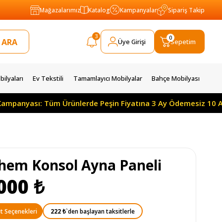
Mağazalarımız
Katalog
Kampanyalar
Sipariş Takip
3
0
Üye Girişi
Sepetim
ilyaları
Ev Tekstili
Tamamlayıcı Mobilyalar
Bahçe Mobilyası
ası: Tüm Ürünlerde Peşin Fiyatına 3 Ay Ödemesiz 10 Ay Taksit
hem Konsol Ayna Paneli
000 ₺
222 ₺
`den başlayan taksitlerle
t Seçenekleri