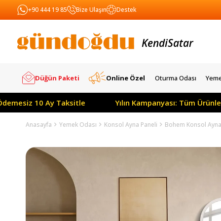
+90 444 19 85
Bize Ulaşın
Destek
Kendi
Yapar
Satar
Düğün Paketi
Online Özel
Oturma Odası
Yeme
z 10 Ay Taksitle
Yılın Kampanyası: Tüm Ürünlerde Peşi
Anasayfa
Yemek Odası
Konsol Ayna Paneli
Bohem Konsol Ayna 