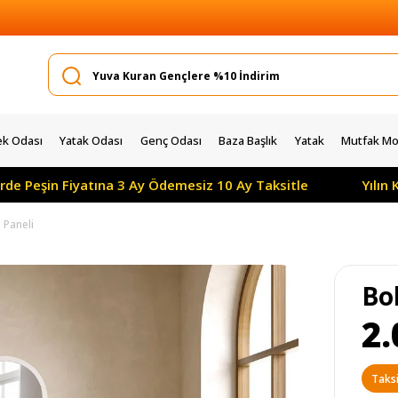
k Odası
Yatak Odası
Genç Odası
Baza Başlık
Yatak
Mutfak Mob
n Fiyatına 3 Ay Ödemesiz 10 Ay Taksitle
Yılın Kampany
Paneli
Bo
2.
Taksi