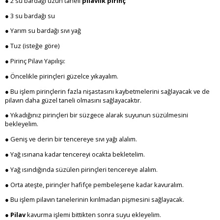
● 2 su bardağı uzun taneli
pilavlık pirinç
● 3 su bardağı su
● Yarım su bardağı sıvı yağ
● Tuz (isteğe göre)
● Pirinç Pilavı Yapılışı:
● Öncelikle pirinçleri güzelce yıkayalım.
● Bu işlem pirinçlerin fazla nişastasını kaybetmelerini sağlayacak ve de
pilavın daha güzel taneli olmasını sağlayacaktır.
● Yıkadığınız pirinçleri bir süzgece alarak suyunun süzülmesini
bekleyelim.
● Geniş ve derin bir tencereye sıvı yağı alalım.
● Yağ ısınana kadar tencereyi ocakta bekletelim.
● Yağ ısındığında süzülen pirinçleri tencereye alalım.
● Orta ateşte, pirinçler hafifçe pembeleşene kadar kavuralım.
● Bu işlem pilavın tanelerinin kırılmadan pişmesini sağlayacak.
●
Pilav
kavurma işlemi bittikten sonra suyu ekleyelim.