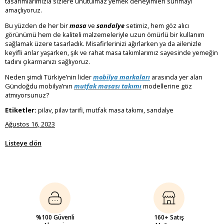
tasarımlarımızla sizlere unutulmaz yemek deneyimleri sunmayı
amaçlıyoruz.
Bu yüzden de her bir
masa
ve
sandalye
setimiz, hem göz alıcı
görünümü hem de kaliteli malzemeleriyle uzun ömürlü bir kullanım
sağlamak üzere tasarladık. Misafirlerinizi ağırlarken ya da ailenizle
keyifli anlar yaşarken, şık ve rahat masa takımlarımız sayesinde yemeğin
tadını çıkarmanızı sağlıyoruz.
Neden şimdi Türkiye’nin lider
mobilya markaları
arasında yer alan
Gündoğdu mobilya’nın
mutfak masası takımı
modellerine göz
atmıyorsunuz?
Etiketler:
pilav, pilav tarifi, mutfak masa takımı, sandalye
Ağustos 16, 2023
Listeye dön
%100 Güvenli
160+ Satış