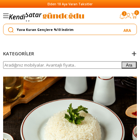
Elden 18 Aya Varan Taksitler
Satar
0
3
Kendi
Yapar
KATEGORILER
Ara