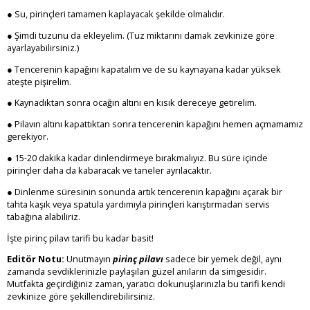
● Su, pirinçleri tamamen kaplayacak şekilde olmalıdır.
● Şimdi tuzunu da ekleyelim. (Tuz miktarını damak zevkinize göre
ayarlayabilirsiniz.)
● Tencerenin kapağını kapatalım ve de su kaynayana kadar yüksek
ateşte pişirelim.
● Kaynadıktan sonra ocağın altını en kısık dereceye getirelim.
● Pilavın altını kapattıktan sonra tencerenin kapağını hemen açmamamız
gerekiyor.
● 15-20 dakika kadar dinlendirmeye bırakmalıyız. Bu süre içinde
pirinçler daha da kabaracak ve taneler ayrılacaktır.
● Dinlenme süresinin sonunda artık tencerenin kapağını açarak bir
tahta kaşık veya spatula yardımıyla pirinçleri karıştırmadan servis
tabağına alabiliriz.
İşte pirinç pilavı tarifi bu kadar basit!
Editör Notu:
Unutmayın
pirinç pilavı
sadece bir yemek değil, aynı
zamanda sevdiklerinizle paylaşılan güzel anıların da simgesidir.
Mutfakta geçirdiğiniz zaman, yaratıcı dokunuşlarınızla bu tarifi kendi
zevkinize göre şekillendirebilirsiniz.