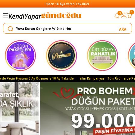
Elden 18 Aya Varan Taksitler
0
3
Kendi
Yapar
Satar
atına 3 Ay Ödemesiz 10 Ay Taksitle
Yılın Kampanyası: Tüm Ürünlerde Peşin Fiyatına 3