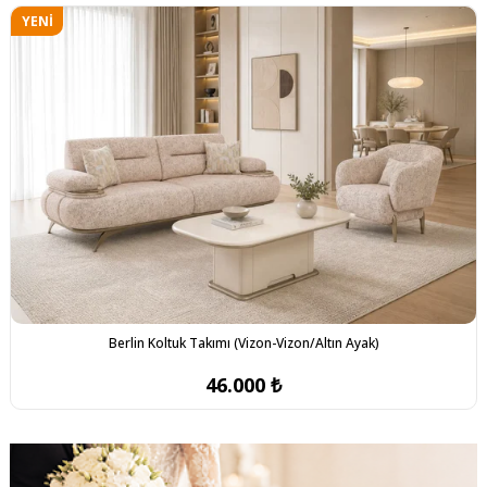
YENI
ÜRÜN
Berlin Koltuk Takımı (Vizon-Vizon/Altın Ayak)
46.000 ₺
YENI
YENI
ÜRÜN
ÜRÜN