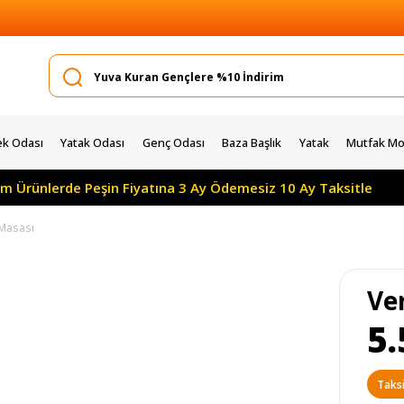
k Odası
Yatak Odası
Genç Odası
Baza Başlık
Yatak
Mutfak Mob
erde Peşin Fiyatına 3 Ay Ödemesiz 10 Ay Taksitle
Yılı
 Masası
Ve
5.
Taksi