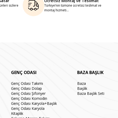
Satar
Ücretsiz Montaj ve Teslimat
nleri sizlere
Türkiye’nin tümüne ücretsiz teslimat ve
montaj hizmeti...
GENÇ ODASI
BAZA BAŞLIK
Genç Odası Takımı
Baza
Genç Odası Dolap
Başlık
Genç Odası Şifonyer
Baza Başlık Seti
Genç Odası Komodin
Genç Odası Karyola+Başlık
Genç Odası Karyola
Kitaplık