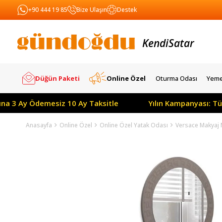
+90 444 19 85
Bize Ulaşın
Destek
Kendi
Yapar
Satar
Düğün Paketi
Online Özel
Oturma Odası
Yeme
y Ödemesiz 10 Ay Taksitle
Yılın Kampanyası: Tüm Ürünl
Anasayfa
Online Özel
Online Özel Yatak Odası
Versace Makyaj