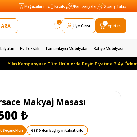
Mağazalarımız
Katalog
Kampanyalar
Sipariş Takip
3
0
Üye Girişi
Sepetim
ilyaları
Ev Tekstili
Tamamlayıcı Mobilyalar
Bahçe Mobilyası
n Kampanyası: Tüm Ürünlerde Peşin Fiyatına 3 Ay Ödemesiz 10 
rsace Makyaj Masası
500 ₺
688 ₺
`den başlayan taksitlerle
t Seçenekleri