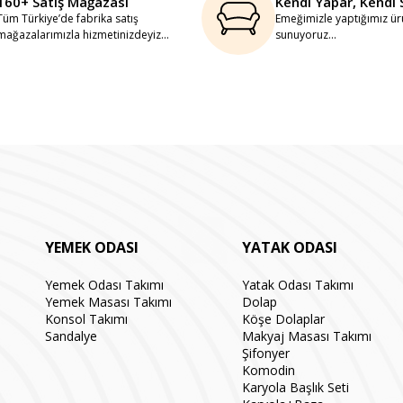
160+ Satış Mağazası
Kendi Yapar, Kendi 
Tüm Türkiye’de fabrika satış
Emeğimizle yaptığımız ürü
mağazalarımızla hizmetinizdeyiz...
sunuyoruz...
YEMEK ODASI
YATAK ODASI
Yemek Odası Takımı
Yatak Odası Takımı
Yemek Masası Takımı
Dolap
Konsol Takımı
Köşe Dolaplar
Sandalye
Makyaj Masası Takımı
Şifonyer
Komodin
Karyola Başlık Seti