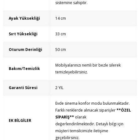
sistemine sahiptir.
Ayak Yüksekliği
14 cm
Sırt Yüksekliği
33 cm
Oturum Derinliği
50 cm
Mobilyalarınızı nemli bir bezle silerek
Bakım/Temizlik
temizleyebilirsiniz.
Garanti Süresi
2 YIL
Evde sinema konfor modu bulunmaktadır.
Farklı renklerde alınacak siparişler
**ÖZEL
SİPARİŞ**
olarak
EK BİLGİLER
değerlendirilmektedir. Detaylı bilgi için
müşteri temsilcimizle iletişime
geçebilirsiniz.