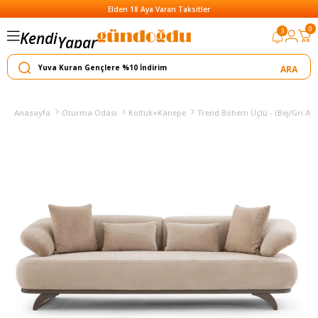
Elden 18 Aya Varan Taksitler
0
3
Kendi
Yapar
Satar
Yı
Anasayfa
Oturma Odası
Koltuk+Kanepe
Trend Bohem Üçlü - (Bej/Gri Ay