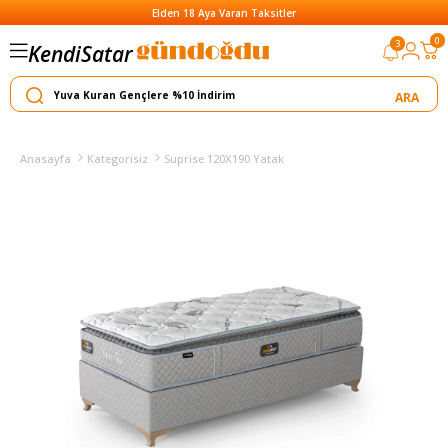
Elden 18 Aya Varan Taksitler
0
Satar
3
Kendi
Yapar
Anasayfa
Kategorisiz
Suprise 120X190 Yatak