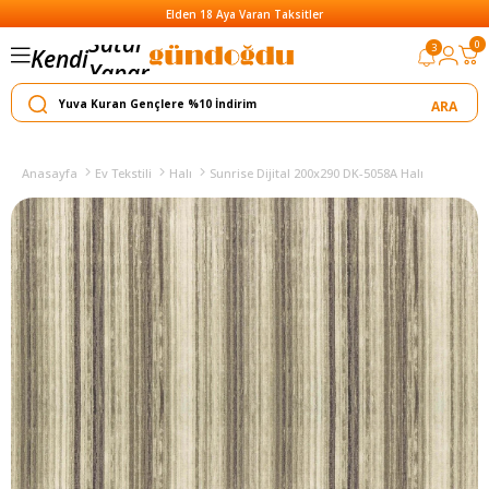
Elden 18 Aya Varan Taksitler
0
3
Kendi
Yapar
Satar
Anasayfa
Ev Tekstili
Halı
Sunrise Dijital 200x290 DK-5058A Halı