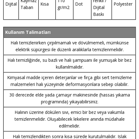
Kaymaz
110
renkli /
Dijital
Kısa
Dot
Polyester
Taban
gr/m2
Dijital
Baskı
Kullanım Talimatları
Halı temizlenirken çırpılmamalı ve dövülmemeli, mümkünse
elektrik süpürgesi ile düzenli aralıklarla temizlenmelidir.
Halı temizliğinde, su bazlı ve halı şampuanı ile yumuşak bir bez
kullanılmalıdır.
Kimyasal madde içeren deterjanlar ve fırça gibi sert temizleme
malzemeleri halı yüzeyinde deformasyonlara sebep olabilir.
30 derecede elde yada çamaşır makinesinde (hassas yıkama
programında) yıkayabilirsiniz.
Halının üzerine dökülen sıvı, emici bir bez veya vakumla
temizlenmelidir. Oluşabilecek lekelere anında müdahale
edilmelidir.
Halı temizlendikten sonra kısa sürede kurutulmalıdır. Islak