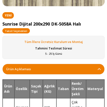
YENI
ÜRÜN
Sunrise Dijital 200x290 DK-5058A Halı
Taksit Seçenekleri
Tüm İllere Ücretsiz Kurulum ve Montaj
Tahmini Teslimat Süresi
5 - 25 İş Günü
Ürün Açıklaması
Renk/
Ürün
Saçak
Ağırlık
Özellik
Taban
Üretim
Materyal
Adı
Tipi
(KG)
Şekli
Çok