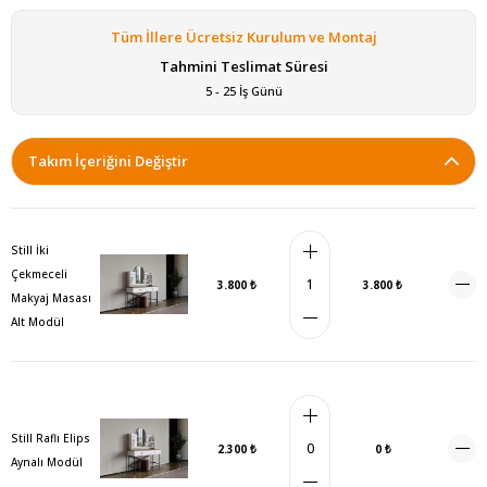
Tüm İllere Ücretsiz Kurulum ve Montaj
Tahmini Teslimat Süresi
5 - 25 İş Günü
Takım İçeriğini Değiştir
Still İki
Çekmeceli
3.800 ₺
3.800 ₺
Makyaj Masası
Alt Modül
Still Raflı Elips
2.300 ₺
0 ₺
Aynalı Modül