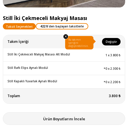
Still İki Çekmeceli Makyaj Masası
422 ₺
`den başlayan taksitlerle
Taksit Seçenekleri
×
Bu takımın
Takım İçeriği
Değiştir
içeriğini
değiştirebilirsin.
Still İki Çekmeceli Makyaj Masası Alt Modül
1
x
3.800 ₺
Still Raflı Elips Aynalı Modül
*0
x
2.300 ₺
Still Kapaklı Yuvarlak Aynalı Modül
*0
x
2.200 ₺
Toplam
3.800 ₺
Ürün Boyutlarını İncele