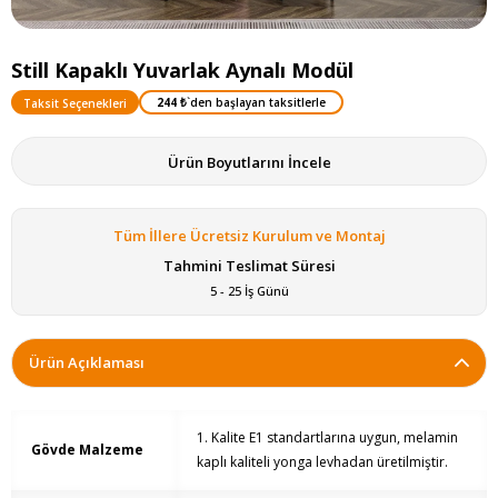
Still Kapaklı Yuvarlak Aynalı Modül
244 ₺
`den başlayan taksitlerle
Taksit Seçenekleri
Ürün Boyutlarını İncele
Tüm İllere Ücretsiz Kurulum ve Montaj
Tahmini Teslimat Süresi
5 - 25 İş Günü
Ürün Açıklaması
1. Kalite E1 standartlarına uygun, melamin
Gövde Malzeme
kaplı kaliteli yonga levhadan üretilmiştir.