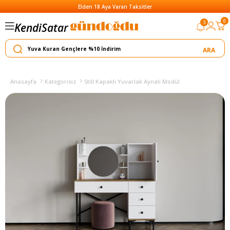
Elden 18 Aya Varan Taksitler
Satar
0
3
Kendi
Yapar
Anasayfa
Kategorisiz
Still Kapaklı Yuvarlak Aynalı Modül