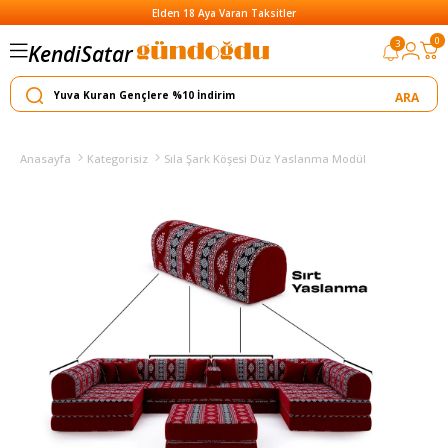
Elden 18 Aya Varan Taksitler
Satar
0
3
Kendi
Yapar
Anasayfa
Kategorisiz
Sıla Şark Köşesi Düz Yaslanma Modül