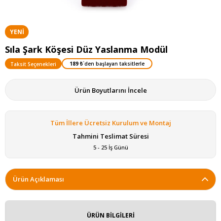
YENI
ÜRÜN
Sıla Şark Köşesi Düz Yaslanma Modül
189 ₺
`den başlayan taksitlerle
Taksit Seçenekleri
Ürün Boyutlarını İncele
Tüm İllere Ücretsiz Kurulum ve Montaj
Tahmini Teslimat Süresi
5 - 25 İş Günü
Ürün Açıklaması
ÜRÜN BİLGİLERİ