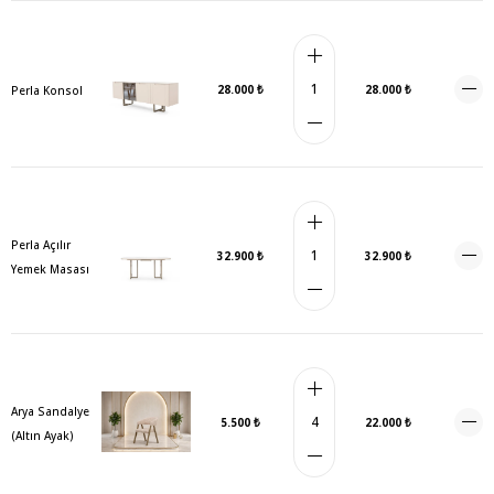
28.000 ₺
28.000 ₺
Perla Konsol
Perla Açılır
32.900 ₺
32.900 ₺
Yemek Masası
Arya Sandalye
5.500 ₺
22.000 ₺
(Altın Ayak)