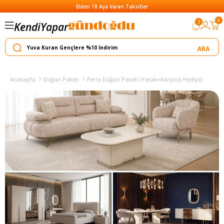
Elden 18 Aya Varan Taksitler
0
3
Kendi
Yapar
Satar
Anasayfa
Düğün Paketi
Perla Düğün Paketi (Yatak+Karyola Hediye)