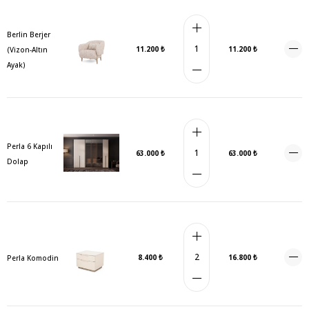
Berlin Berjer
11.200 ₺
11.200 ₺
(Vizon-Altın
Ayak)
Perla 6 Kapılı
63.000 ₺
63.000 ₺
Dolap
8.400 ₺
16.800 ₺
Perla Komodin