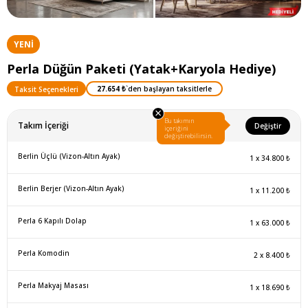
YENI
ÜRÜN
Perla Düğün Paketi (Yatak+Karyola Hediye)
27.654 ₺
`den başlayan taksitlerle
Taksit Seçenekleri
×
Bu takımın
Takım İçeriği
Değiştir
içeriğini
değiştirebilirsin.
Berlin Üçlü (Vizon-Altın Ayak)
1
x
34.800 ₺
Berlin Berjer (Vizon-Altın Ayak)
1
x
11.200 ₺
Perla 6 Kapılı Dolap
1
x
63.000 ₺
Perla Komodin
2
x
8.400 ₺
Perla Makyaj Masası
1
x
18.690 ₺