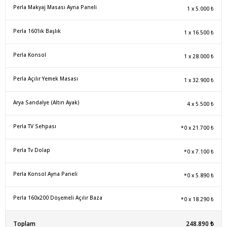
Perla Makyaj Masası Ayna Paneli
1
x
5.000 ₺
Perla 160'lık Başlık
1
x
16.500 ₺
Perla Konsol
1
x
28.000 ₺
Perla Açılır Yemek Masası
1
x
32.900 ₺
Arya Sandalye (Altın Ayak)
4
x
5.500 ₺
Perla TV Sehpası
*0
x
21.700 ₺
Perla Tv Dolap
*0
x
7.100 ₺
Perla Konsol Ayna Paneli
*0
x
5.890 ₺
Perla 160x200 Döşemeli Açılır Baza
*0
x
18.290 ₺
Toplam
248.890 ₺