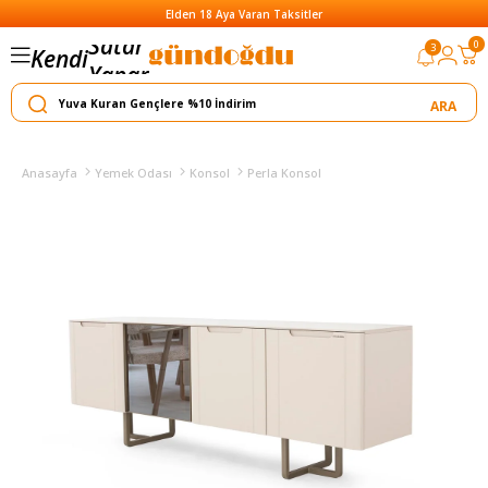
Elden 18 Aya Varan Taksitler
Satar
0
3
Kendi
Yapar
Anasayfa
Yemek Odası
Konsol
Perla Konsol