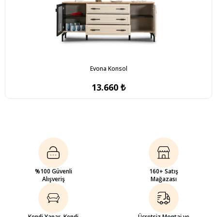
Evona Konsol
13.660 ₺
%100 Güvenli
160+ Satış
Alışveriş
Mağazası
Kendi Yapar, Kendi
Ücretsiz Montaj ve