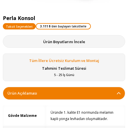
Perla Konsol
3.111 ₺
`den başlayan taksitlerle
Taksit Seçenekleri
Ürün Boyutlarını İncele
Tüm İllere Ücretsiz Kurulum ve Montaj
Tahmini Teslimat Süresi
5 - 25 İş Günü
Ürün Açıklaması
Üründe 1. kalite E1 normunda melamin
Gövde Malzeme
kaplı yonga levhadan oluşmaktadır.