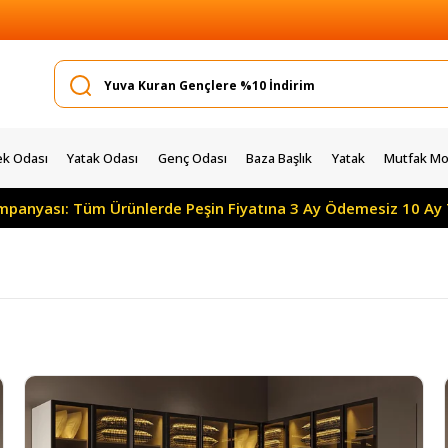
k Odası
Yatak Odası
Genç Odası
Baza Başlık
Yatak
Mutfak Mob
ı: Tüm Ürünlerde Peşin Fiyatına 3 Ay Ödemesiz 10 Ay Taksitle