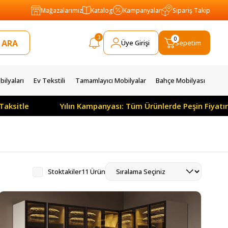
Mağazalarımız
Katalog
Kampanyalar
Sipariş Takip
3
0
Üye Girişi
Sepetim
ilyaları
Ev Tekstili
Tamamlayıcı Mobilyalar
Bahçe Mobilyası
Yılın Kampanyası: Tüm Ürünlerde Peşin Fiyatına 3 Ay
Stoktakiler
11 Ürün