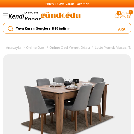
Elden 18 Aya Varan Taksitler
Satar
0
3
Kendi
Yapar
Anasayfa
Online Özel
Onlıne Özel Yemek Odası
Lotto Yemek Masası Tak