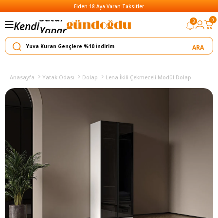
Elden 18 Aya Varan Taksitler
0
3
Kendi
Yapar
Satar
Anasayfa
Yatak Odası
Dolap
Lena İkili Çekmeceli Modül Dolap