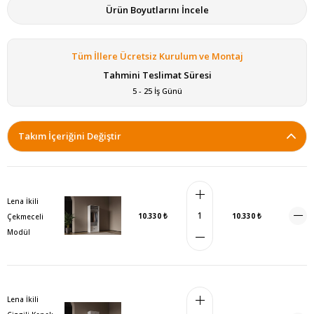
Ürün Boyutlarını İncele
Tüm İllere Ücretsiz Kurulum ve Montaj
Tahmini Teslimat Süresi
5 - 25 İş Günü
Takım İçeriğini Değiştir
Lena İkili
10.330 ₺
10.330 ₺
Çekmeceli
Modül
Lena İkili