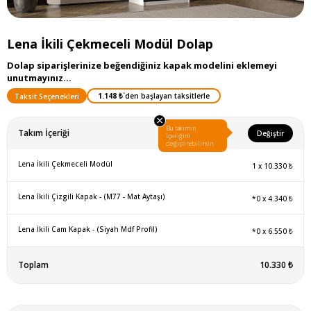
Lena İkili Çekmeceli Modül Dolap
Dolap siparişlerinize beğendiğiniz kapak modelini eklemeyi
unutmayınız...
1.148 ₺
`den başlayan taksitlerle
Taksit Seçenekleri
×
Bu takımın
Takım İçeriği
Değiştir
içeriğini
değiştirebilirsin.
Lena İkili Çekmeceli Modül
1
x
10.330 ₺
Lena İkili Çizgili Kapak - (M77 - Mat Aytaşı)
*0
x
4.340 ₺
Lena İkili Cam Kapak - (Siyah Mdf Profil)
*0
x
6.550 ₺
Toplam
10.330 ₺