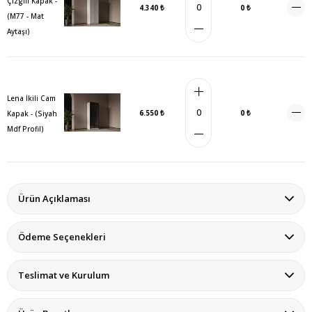
Çizgili Kapak -
4.340 ₺
0 ₺
(M77 - Mat
Aytaşı)
Lena İkili Cam
6.550 ₺
0 ₺
Kapak - (Siyah
Mdf Profil)
Ürün Açıklaması
Ödeme Seçenekleri
Teslimat ve Kurulum