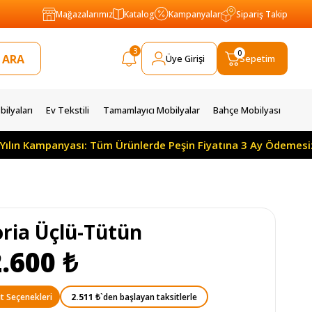
Mağazalarımız
Katalog
Kampanyalar
Sipariş Takip
3
0
Üye Girişi
Sepetim
ilyaları
Ev Tekstili
Tamamlayıcı Mobilyalar
Bahçe Mobilyası
Kampanyası: Tüm Ürünlerde Peşin Fiyatına 3 Ay Ödemesiz 10 Ay
oria Üçlü-Tütün
.600 ₺
2.511 ₺
`den başlayan taksitlerle
t Seçenekleri