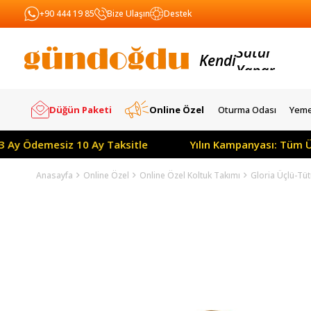
+90 444 19 85
Bize Ulaşın
Destek
Kendi
Yapar
Satar
Düğün Paketi
Online Özel
Oturma Odası
Yeme
demesiz 10 Ay Taksitle
Yılın Kampanyası: Tüm Ürünlerd
Anasayfa
Online Özel
Online Özel Koltuk Takımı
Gloria Üçlü-Tü