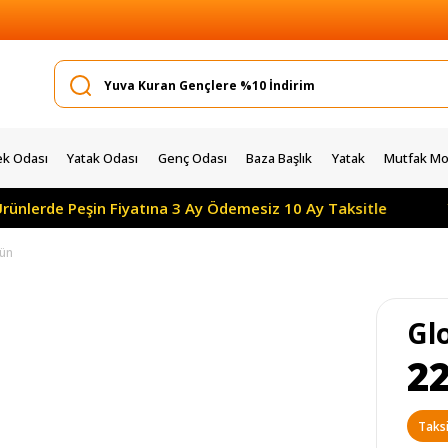
k Odası
Yatak Odası
Genç Odası
Baza Başlık
Yatak
Mutfak Mob
e Peşin Fiyatına 3 Ay Ödemesiz 10 Ay Taksitle
Yılın 
tün
Gl
22
Taksi