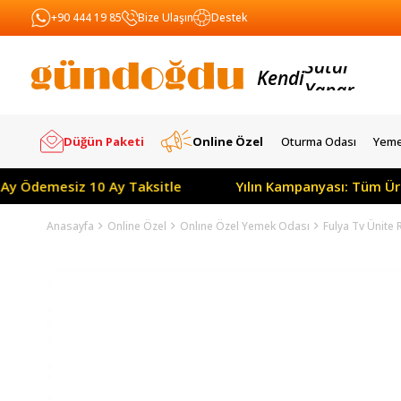
+90 444 19 85
Bize Ulaşın
Destek
Kendi
Yapar
Satar
Düğün Paketi
Online Özel
Oturma Odası
Yeme
emesiz 10 Ay Taksitle
Yılın Kampanyası: Tüm Ürünlerde
Anasayfa
Online Özel
Onlıne Özel Yemek Odası
Fulya Tv Ünite R