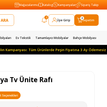
Mağazalarımız
Katalog
Kampanyalar
Sipariş Takip
3
0
Üye Girişi
Sepetim
ilyaları
Ev Tekstili
Tamamlayıcı Mobilyalar
Bahçe Mobilyası
mpanyası: Tüm Ürünlerde Peşin Fiyatına 3 Ay Ödemesiz 10 Ay T
ya Tv Ünite Rafı
t Seçenekleri