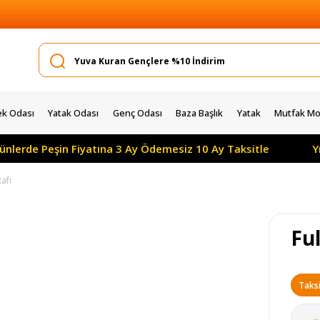
k Odası
Yatak Odası
Genç Odası
Baza Başlık
Yatak
Mutfak Mob
 Peşin Fiyatına 3 Ay Ödemesiz 10 Ay Taksitle
Yılın Ka
afı
Ful
Taksi