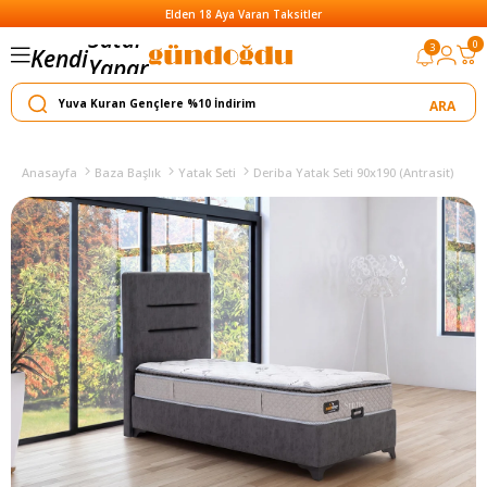
Elden 18 Aya Varan Taksitler
0
3
Kendi
Yapar
Satar
Anasayfa
Baza Başlık
Yatak Seti
Deriba Yatak Seti 90x190 (Antrasit)