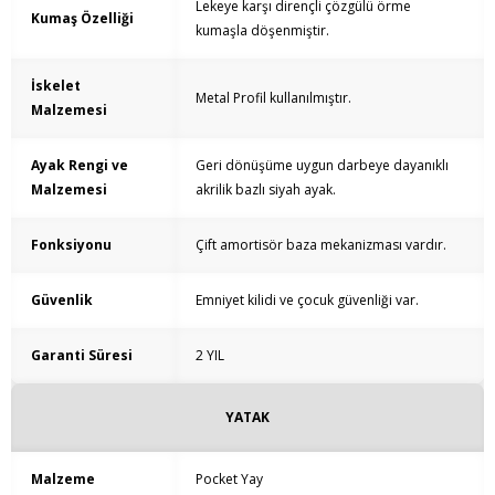
Lekeye karşı dirençli çözgülü örme
Kumaş Özelliği
kumaşla döşenmiştir.
İskelet
Metal Profil kullanılmıştır.
Malzemesi
Ayak Rengi ve
Geri dönüşüme uygun darbeye dayanıklı
Malzemesi
akrilik bazlı siyah ayak.
Fonksiyonu
Çift amortisör baza mekanizması vardır.
Güvenlik
Emniyet kilidi ve çocuk güvenliği var.
Garanti Süresi
2 YIL
YATAK
Malzeme
Pocket Yay