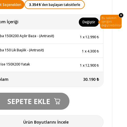
3.354 ₺
`den başlayan taksitlerle
t Seçenekleri
×
Bu takımın
ım İçeriği
Değiştir
içeriğini
değiştirebilirsin.
ba 150X200 Açılır Baza - (Antrasit)
1
x
12.990 ₺
ba 150 Lik Başlık - (Antrasit)
1
x
4.300 ₺
ise 150X200 Yatak
1
x
12.900 ₺
plam
30.190 ₺
Ürün Boyutlarını İncele