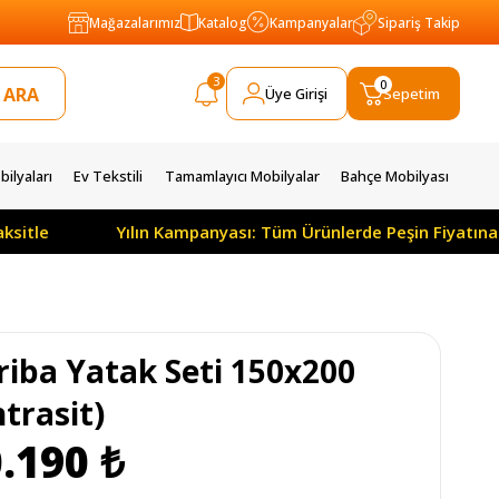
Mağazalarımız
Katalog
Kampanyalar
Sipariş Takip
3
0
Üye Girişi
Sepetim
ilyaları
Ev Tekstili
Tamamlayıcı Mobilyalar
Bahçe Mobilyası
Yılın Kampanyası: Tüm Ürünlerde Peşin Fiyatına 3 Ay Öd
riba Yatak Seti 150x200
trasit)
.190 ₺