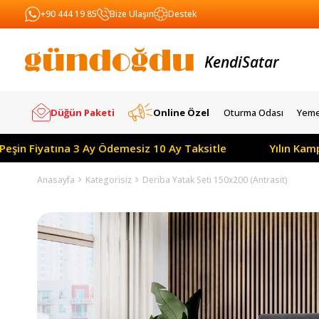
+90 444 19 85
Bize Ulaşın
Destek
Kendi
Yapar
Satar
Düğün Paketi
Online Özel
Oturma Odası
Yeme
yatına 3 Ay Ödemesiz 10 Ay Taksitle
Yılın Kampanyası:
Anasayfa
Kategorisiz
Deriba Yatak Seti 150x200 (Antrasit)