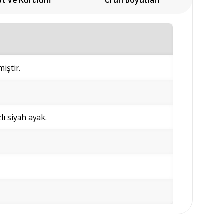
at ve Kurulum
Ürün Boyutları
iştir.
ı siyah ayak.