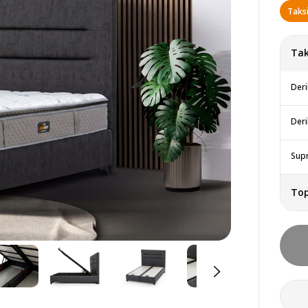
Taksi
Tak
Deri
Deri
Supr
To