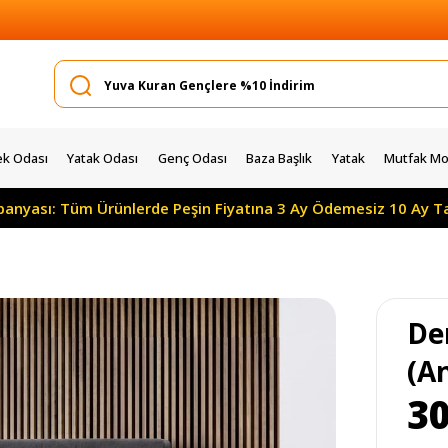
k Odası
Yatak Odası
Genç Odası
Baza Başlık
Yatak
Mutfak Mob
 Tüm Ürünlerde Peşin Fiyatına 3 Ay Ödemesiz 10 Ay Taksitle
De
(An
30