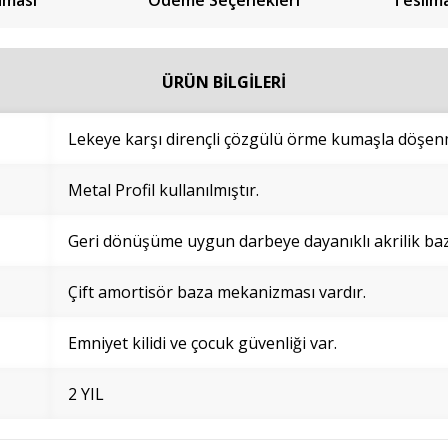
aması
Ödeme Seçenekleri
Teslim
ÜRÜN BİLGİLERİ
Lekeye karşı dirençli çözgülü örme kumaşla döşenm
Metal Profil kullanılmıştır.
Geri dönüşüme uygun darbeye dayanıklı akrilik bazl
Çift amortisör baza mekanizması vardır.
Emniyet kilidi ve çocuk güvenliği var.
2 YIL