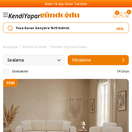
Elden 18 Aya Varan Taksitler
0
3
Kendi
Satar
Yapar
Yılın Kamp
Anasayfa
Bohem Ürünler
Bohem Oturma Odası
Sıralama
Filtreleme
Stoktakiler
74 Ürün
YENI
ÜRÜN