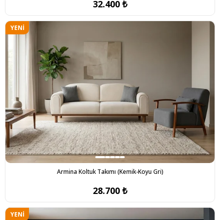
32.400 ₺
YENI
ÜRÜN
Armina Koltuk Takımı (Kemik-Koyu Gri)
28.700 ₺
YENI