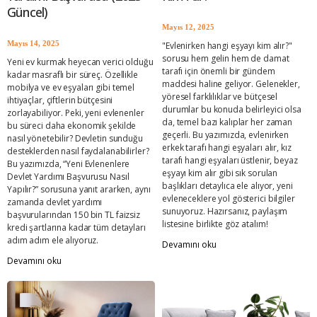
Güncel)
Mayıs 12, 2025
Mayıs 14, 2025
"Evlenirken hangi eşyayı kim alır?"
sorusu hem gelin hem de damat
Yeni ev kurmak heyecan verici olduğu
tarafı için önemli bir gündem
kadar masraflı bir süreç. Özellikle
maddesi haline geliyor. Gelenekler,
mobilya ve ev eşyaları gibi temel
yöresel farklılıklar ve bütçesel
ihtiyaçlar, çiftlerin bütçesini
durumlar bu konuda belirleyici olsa
zorlayabiliyor. Peki, yeni evlenenler
da, temel bazı kalıplar her zaman
bu süreci daha ekonomik şekilde
geçerli. Bu yazımızda, evlenirken
nasıl yönetebilir? Devletin sunduğu
erkek tarafı hangi eşyaları alır, kız
desteklerden nasıl faydalanabilirler?
tarafı hangi eşyaları üstlenir, beyaz
Bu yazımızda, “Yeni Evlenenlere
eşyayı kim alır gibi sık sorulan
Devlet Yardımı Başvurusu Nasıl
başlıkları detaylıca ele alıyor, yeni
Yapılır?” sorusuna yanıt ararken, aynı
evleneceklere yol gösterici bilgiler
zamanda devlet yardımı
sunuyoruz. Hazırsanız, paylaşım
başvurularından 150 bin TL faizsiz
listesine birlikte göz atalım!
kredi şartlarına kadar tüm detayları
adım adım ele alıyoruz.
Devamını oku
Devamını oku