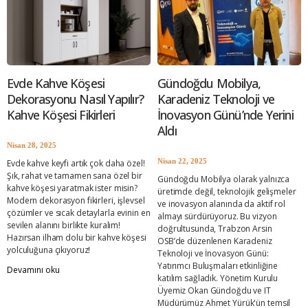
evde kahve köşesi dolabı, kahve dolabı,
i
Evde Kahve Köşesi
Gündoğdu Mobilya,
Dekorasyonu Nasıl Yapılır?
Karadeniz Teknoloji ve
Kahve Köşesi Fikirleri
İnovasyon Günü’nde Yerini
Aldı
Nisan 28, 2025
Nisan 22, 2025
Evde kahve keyfi artık çok daha özel!
Şık, rahat ve tamamen sana özel bir
Gündoğdu Mobilya olarak yalnızca
kahve köşesi yaratmak ister misin?
üretimde değil, teknolojik gelişmeler
Modern dekorasyon fikirleri, işlevsel
ve inovasyon alanında da aktif rol
çözümler ve sıcak detaylarla evinin en
almayı sürdürüyoruz. Bu vizyon
sevilen alanını birlikte kuralım!
doğrultusunda, Trabzon Arsin
Hazırsan ilham dolu bir kahve köşesi
OSB’de düzenlenen Karadeniz
yolculuğuna çıkıyoruz!
Teknoloji ve İnovasyon Günü:
Yatırımcı Buluşmaları etkinliğine
Devamını oku
katılım sağladık. Yönetim Kurulu
Üyemiz Okan Gündoğdu ve IT
Müdürümüz Ahmet Yürük'ün temsil