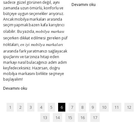
sadece güzel görünen değil, aynı
Devamını oku
zamanda uzun ömürlü, konforlu ve
bütçeye uygun seçenekler arıyoruz.
Ancak mobilya markaları arasında
seçim yapmak bazen kafa karıştırıcı
olabilir. Bu yazıda,
mobilya markası
seçerken dikkat edilmesi gereken püf
noktaları,
en iyi mobilya markaları
arasında fark yaratmanızı sağlayacak
ipuçlarını ve tarzınıza hitap eden
markayı nasıl bulacağınızı adım adım
keşfedeceksiniz. Hazırsan, doğru
mobilya markasını birlikte seçmeye
başlayalım!
Devamını oku
1
2
3
4
5
6
7
8
9
10
11
12
13
14
15
16
17