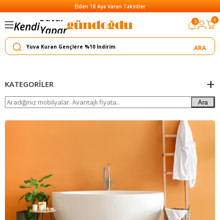
Elden 18 Aya Varan Taksitler
Satar
0
3
Kendi
Yapar
KATEGORILER
Ara