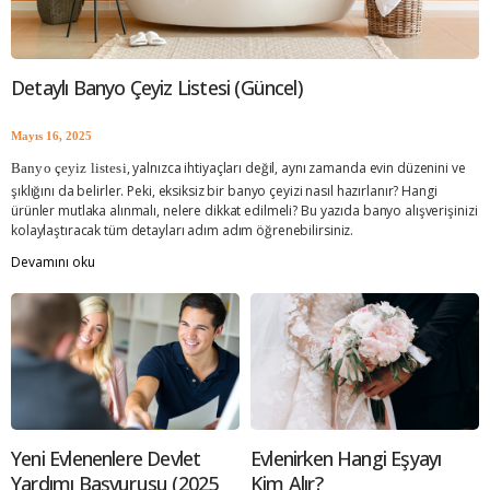
çe
Detaylı Banyo Çeyiz Listesi (Güncel)
Mayıs 16, 2025
, yalnızca ihtiyaçları değil, aynı zamanda evin düzenini ve
Banyo çeyiz listesi
şıklığını da belirler. Peki, eksiksiz bir banyo çeyizi nasıl hazırlanır? Hangi
ürünler mutlaka alınmalı, nelere dikkat edilmeli? Bu yazıda banyo alışverişinizi
kolaylaştıracak tüm detayları adım adım öğrenebilirsiniz.
Devamını oku
devlet desteği, evleneceklere destek
d
Yeni Evlenenlere Devlet
Evlenirken Hangi Eşyayı
Yardımı Başvurusu (2025
Kim Alır?