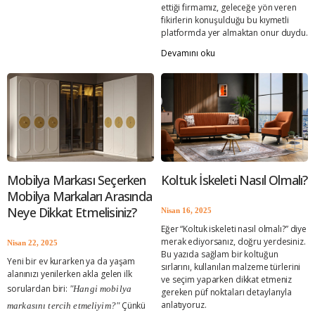
ettiği firmamız, geleceğe yön veren
fikirlerin konuşulduğu bu kıymetli
platformda yer almaktan onur duydu.
Devamını oku
mobilya markaları, mobilya markası
ko
Mobilya Markası Seçerken
Koltuk İskeleti Nasıl Olmalı?
Mobilya Markaları Arasında
Neye Dikkat Etmelisiniz?
Nisan 16, 2025
Eğer “Koltuk iskeleti nasıl olmalı?” diye
merak ediyorsanız, doğru yerdesiniz.
Nisan 22, 2025
Bu yazıda sağlam bir koltuğun
Yeni bir ev kurarken ya da yaşam
sırlarını, kullanılan malzeme türlerini
alanınızı yenilerken akla gelen ilk
ve seçim yaparken dikkat etmeniz
sorulardan biri:
"Hangi mobilya
gereken püf noktaları detaylarıyla
anlatıyoruz.
Çünkü
markasını tercih etmeliyim?"