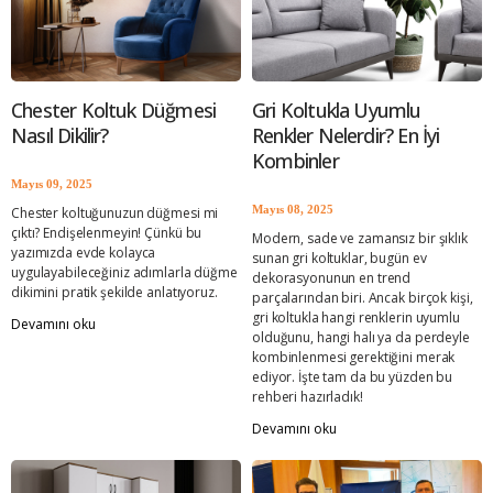
chester koltuk
k
Chester Koltuk Düğmesi
Gri Koltukla Uyumlu
Nasıl Dikilir?
Renkler Nelerdir? En İyi
Kombinler
Mayıs 09, 2025
Mayıs 08, 2025
Chester koltuğunuzun düğmesi mi
çıktı? Endişelenmeyin! Çünkü bu
Modern, sade ve zamansız bir şıklık
yazımızda evde kolayca
sunan gri koltuklar, bugün ev
uygulayabileceğiniz adımlarla düğme
dekorasyonunun en trend
dikimini pratik şekilde anlatıyoruz.
parçalarından biri. Ancak birçok kişi,
gri koltukla hangi renklerin uyumlu
Devamını oku
olduğunu, hangi halı ya da perdeyle
kombinlenmesi gerektiğini merak
ediyor. İşte tam da bu yüzden bu
rehberi hazırladık!
Devamını oku