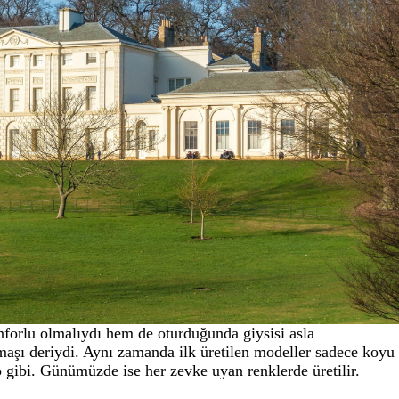
onforlu olmalıydı hem de oturduğunda giysisi asla
umaşı deriydi. Aynı zamanda ilk üretilen modeller sadece koyu
 gibi. Günümüzde ise her zevke uyan renklerde üretilir.