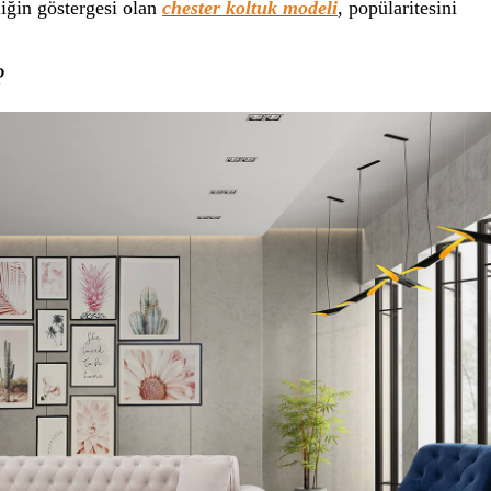
liğin göstergesi olan
chester koltuk modeli
, popülaritesini
?