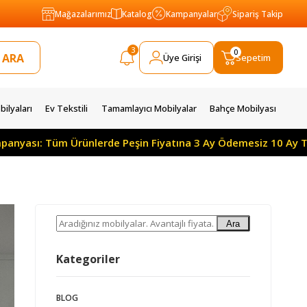
Mağazalarımız
Katalog
Kampanyalar
Sipariş Takip
3
0
Üye Girişi
Sepetim
ilyaları
Ev Tekstili
Tamamlayıcı Mobilyalar
Bahçe Mobilyası
lerde Peşin Fiyatına 3 Ay Ödemesiz 10 Ay Taksitle
Yıl
Ara
Kategoriler
BLOG