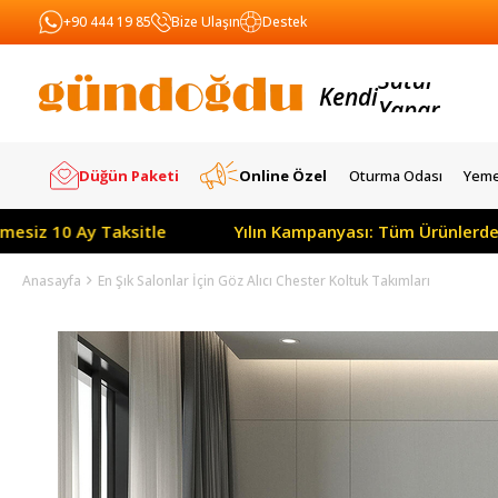
+90 444 19 85
Bize Ulaşın
Destek
Kendi
Yapar
Satar
Düğün Paketi
Online Özel
Oturma Odası
Yeme
le
Yılın Kampanyası: Tüm Ürünlerde Peşin Fiyatına 3 A
Anasayfa
En Şık Salonlar İçin Göz Alıcı Chester Koltuk Takımları