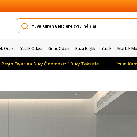
k Odası
Yatak Odası
Genç Odası
Baza Başlık
Yatak
Mutfak Mob
y Ödemesiz 10 Ay Taksitle
Yılın Kampanyası: Tüm Ürün