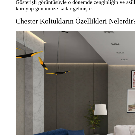
Gösterişli görüntüsüyle o dönemde zenginliğin ve asil
koruyup günümüze kadar gelmiştir.
Chester Koltukların Özellikleri Nelerdir