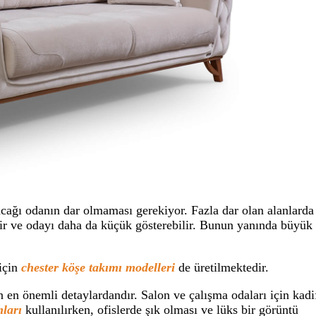
cağı odanın dar olmaması gerekiyor. Fazla dar olan alanlarda
lir ve odayı daha da küçük gösterebilir. Bunun yanında büyük
için
chester köşe takımı modelleri
de üretilmektedir.
en önemli detaylardandır. Salon ve çalışma odaları için kadi
mları
kullanılırken, ofislerde şık olması ve lüks bir görüntü