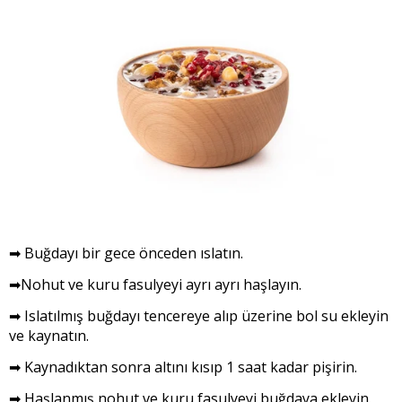
➡ Buğdayı bir gece önceden ıslatın.
➡Nohut ve kuru fasulyeyi ayrı ayrı haşlayın.
➡ Islatılmış buğdayı tencereye alıp üzerine bol su ekleyin
ve kaynatın.
➡ Kaynadıktan sonra altını kısıp 1 saat kadar pişirin.
➡ Haşlanmış nohut ve kuru fasulyeyi buğdaya ekleyin.