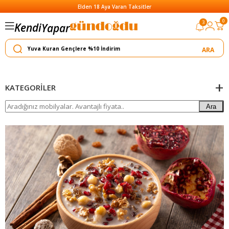
Elden 18 Aya Varan Taksitler
0
3
Kendi
Yapar
Satar
KATEGORILER
Ara