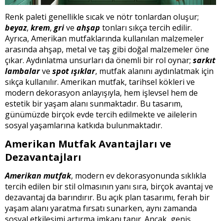
Renk paleti genellikle sıcak ve nötr tonlardan oluşur;
beyaz
,
krem
,
gri
ve
ahşap
tonları sıkça tercih edilir.
Ayrıca, Amerikan mutfaklarında kullanılan malzemeler
arasında ahşap, metal ve taş gibi doğal malzemeler öne
çıkar. Aydınlatma unsurları da önemli bir rol oynar;
sarkıt
lambalar
ve
spot ışıklar
, mutfak alanını aydınlatmak için
sıkça kullanılır. Amerikan mutfak, tarihsel kökleri ve
modern dekorasyon anlayışıyla, hem işlevsel hem de
estetik bir yaşam alanı sunmaktadır. Bu tasarım,
günümüzde birçok evde tercih edilmekte ve ailelerin
sosyal yaşamlarına katkıda bulunmaktadır.
Amerikan Mutfak Avantajları ve
Dezavantajları
Amerikan mutfak
, modern ev dekorasyonunda sıklıkla
tercih edilen bir stil olmasının yanı sıra, birçok avantaj ve
dezavantaj da barındırır. Bu açık plan tasarımı, ferah bir
yaşam alanı yaratma fırsatı sunarken, aynı zamanda
sosyal etkileşimi artırma imkanı tanır. Ancak, geniş