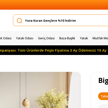
k Odası
Yatak Odası
Genç Odası
Baza Başlık
Yatak
Mutfak Mob
ı: Tüm Ürünlerde Peşin Fiyatına 3 Ay Ödemesiz 10 Ay Taksitle
Bi
Taksi