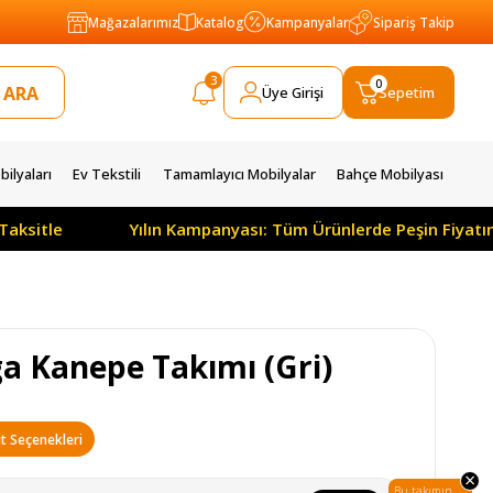
Mağazalarımız
Katalog
Kampanyalar
Sipariş Takip
3
0
Üye Girişi
Sepetim
ilyaları
Ev Tekstili
Tamamlayıcı Mobilyalar
Bahçe Mobilyası
Yılın Kampanyası: Tüm Ürünlerde Peşin Fiyatına 3 Ay 
ga Kanepe Takımı (Gri)
t Seçenekleri
×
Bu takımın