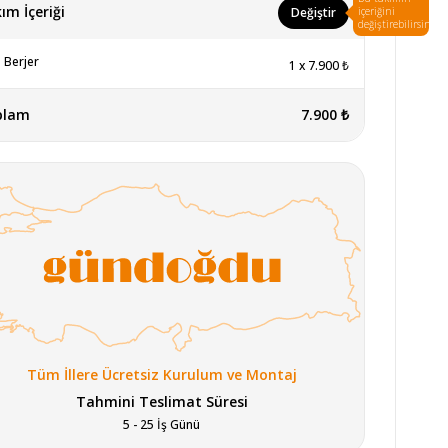
ım İçeriği
Değiştir
içeriğini
değiştirebilirsin.
 Berjer
1
x
7.900 ₺
plam
7.900 ₺
Tüm İllere Ücretsiz Kurulum ve Montaj
Tahmini Teslimat Süresi
5 - 25 İş Günü