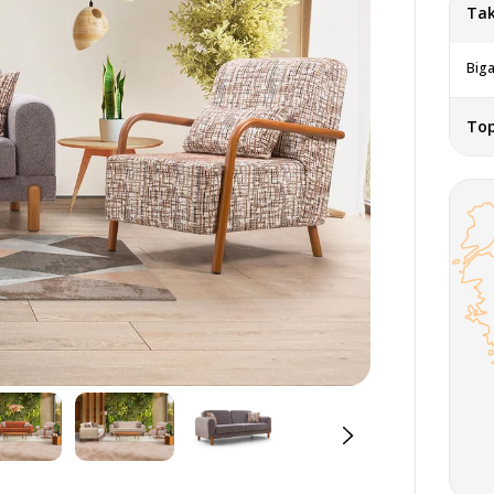
Tak
Biga
To