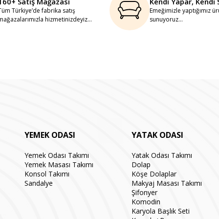
160+ Satış Mağazası
Kendi Yapar, Kendi 
Tüm Türkiye’de fabrika satış
Emeğimizle yaptığımız ürü
mağazalarımızla hizmetinizdeyiz...
sunuyoruz...
YEMEK ODASI
YATAK ODASI
Yemek Odası Takımı
Yatak Odası Takımı
Yemek Masası Takımı
Dolap
Konsol Takımı
Köşe Dolaplar
Sandalye
Makyaj Masası Takımı
Şifonyer
Komodin
Karyola Başlık Seti