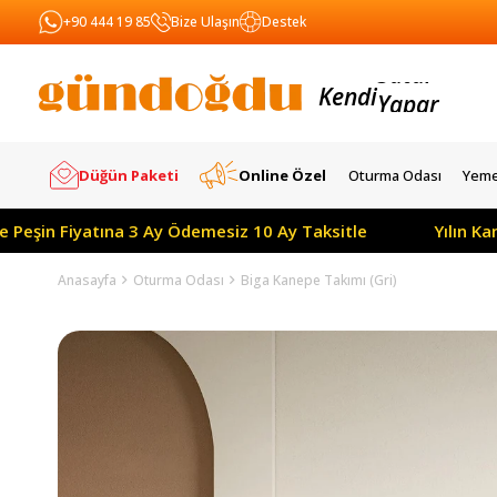
+90 444 19 85
Bize Ulaşın
Destek
Kendi
Yapar
Satar
Düğün Paketi
Online Özel
Oturma Odası
Yeme
iyatına 3 Ay Ödemesiz 10 Ay Taksitle
Yılın Kampanyas
Anasayfa
Oturma Odası
Biga Kanepe Takımı (Gri)