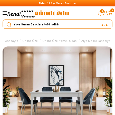
Elden 18 Aya Varan Taksitler
0
3
Kendi
Yapar
Satar
Anasayfa
Online Özel
Onlıne Özel Yemek Odası
Alya Masa+Sandalye