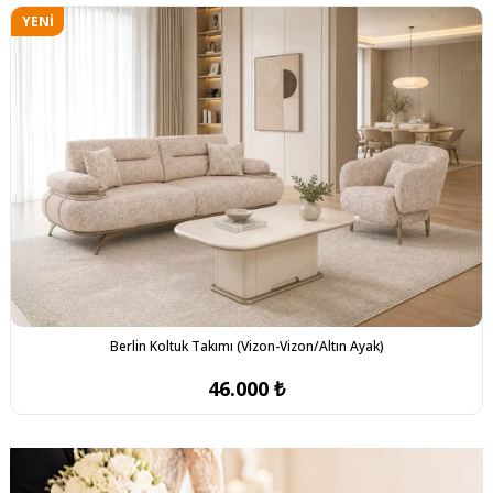
YENI
ÜRÜN
Berlin Koltuk Takımı (Vizon-Vizon/Altın Ayak)
46.000 ₺
YENI
YENI
ÜRÜN
ÜRÜN