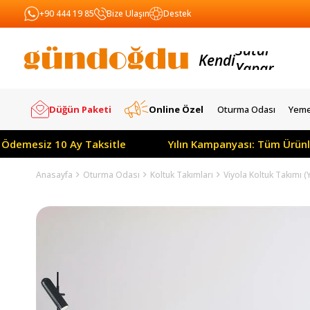
+90 444 19 85
Bize Ulaşın
Destek
Kendi
Yapar
Satar
Düğün Paketi
Online Özel
Oturma Odası
Yeme
 10 Ay Taksitle
Yılın Kampanyası: Tüm Ürünlerde Peşin
Anasayfa
Oturma Odası
Koltuk Takımları
Viyola Koltuk Takımı (Y