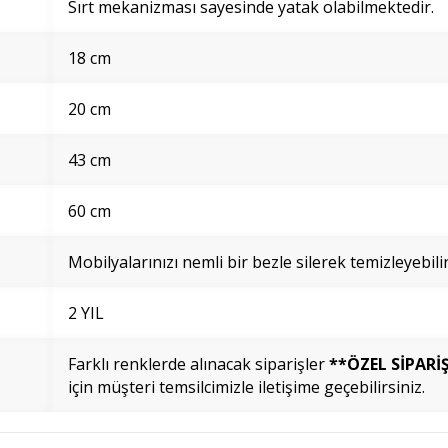
Sırt mekanizması sayesinde yatak olabilmektedir.
18 cm
20 cm
43 cm
60 cm
Mobilyalarınızı nemli bir bezle silerek temizleyebilir
2 YIL
Farklı renklerde alınacak siparişler
**ÖZEL SİPARİ
için müşteri temsilcimizle iletişime geçebilirsiniz.