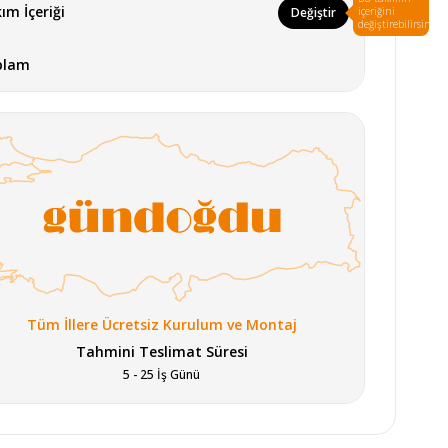
ım İçeriği
Değiştir
içeriğini
değiştirebilirsin.
plam
Tüm İllere Ücretsiz Kurulum ve Montaj
Tahmini Teslimat Süresi
5 - 25 İş Günü