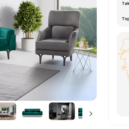
Tak
To