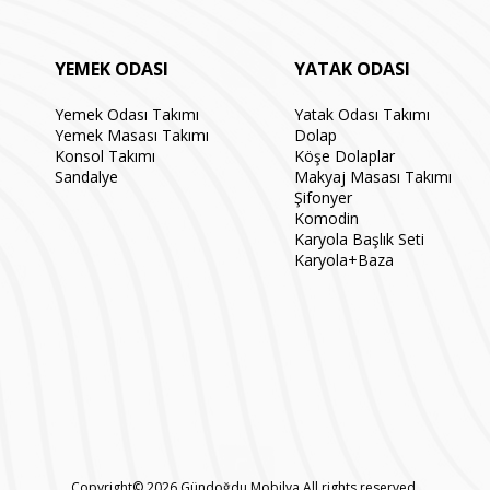
YEMEK ODASI
YATAK ODASI
Yemek Odası Takımı
Yatak Odası Takımı
Yemek Masası Takımı
Dolap
Konsol Takımı
Köşe Dolaplar
Sandalye
Makyaj Masası Takımı
Şifonyer
Komodin
Karyola Başlık Seti
Karyola+Baza
Copyright© 2026 Gündoğdu Mobilya All rights reserved.