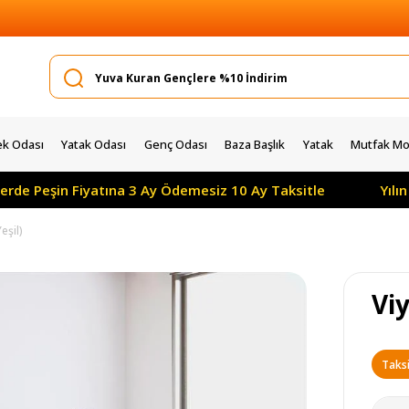
k Odası
Yatak Odası
Genç Odası
Baza Başlık
Yatak
Mutfak Mob
 Fiyatına 3 Ay Ödemesiz 10 Ay Taksitle
Yılın Kampany
eşil)
Viy
Taksi