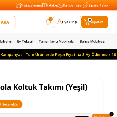
Mağazalarımız
Katalog
Kampanyalar
Sipariş Takip
3
0
Üye Girişi
Sepetim
ilyaları
Ev Tekstili
Tamamlayıcı Mobilyalar
Bahçe Mobilyası
ası: Tüm Ürünlerde Peşin Fiyatına 3 Ay Ödemesiz 10 Ay Taksit
ola Koltuk Takımı (Yeşil)
t Seçenekleri
×
Bu takımın