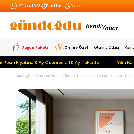
+90 444 19 85
Bize Ulaşın
Destek
Kendi
Yapar
Satar
Düğün Paketi
Online Özel
Oturma Odası
Yeme
şin Fiyatına 3 Ay Ödemesiz 10 Ay Taksitle
Yılın Kampa
Anasayfa
Oturma Odası
Koltuk Takımları
Ventum Kanepe Takımı 