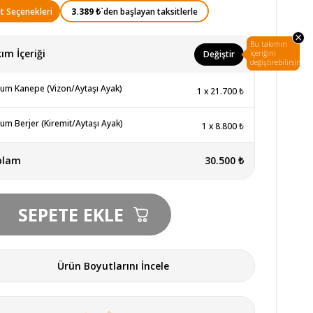
3.389 ₺
`den başlayan taksitlerle
t Seçenekleri
×
Bu takımın
ım İçeriği
Değiştir
içeriğini
değiştirebilirsin.
um Kanepe (Vizon/Aytaşı Ayak)
1
x
21.700 ₺
um Berjer (Kiremit/Aytaşı Ayak)
1
x
8.800 ₺
plam
30.500 ₺
Ürün Boyutlarını İncele