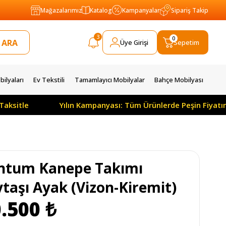
Mağazalarımız
Katalog
Kampanyalar
Sipariş Takip
3
0
Üye Girişi
Sepetim
ilyaları
Ev Tekstili
Tamamlayıcı Mobilyalar
Bahçe Mobilyası
itle
Yılın Kampanyası: Tüm Ürünlerde Peşin Fiyatına 3
ntum Kanepe Takımı
ytaşı Ayak (Vizon-Kiremit)
.500 ₺