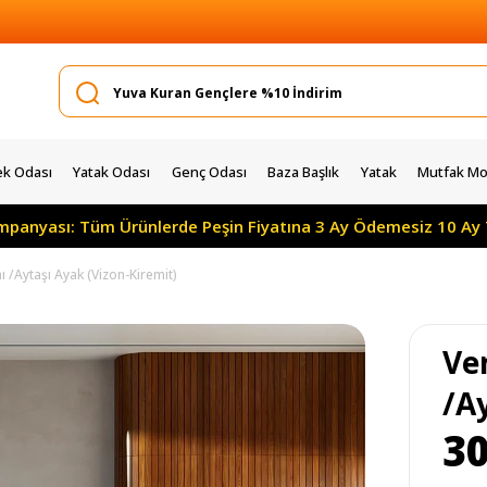
k Odası
Yatak Odası
Genç Odası
Baza Başlık
Yatak
Mutfak Mob
nyası: Tüm Ürünlerde Peşin Fiyatına 3 Ay Ödemesiz 10 Ay Taks
/Aytaşı Ayak (Vizon-Kiremit)
Ve
/A
30