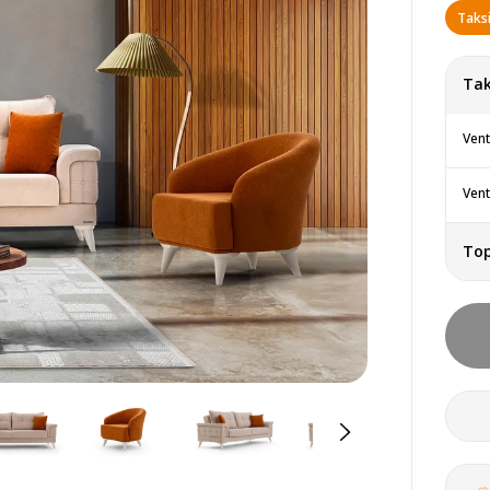
Taksi
Tak
Vent
Vent
To