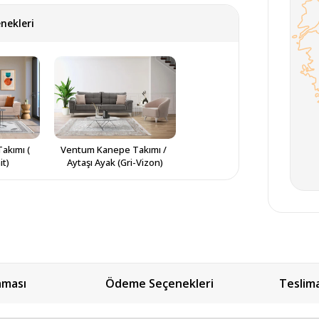
nekleri
kımı ( 
Ventum Kanepe Takımı / 
it)
Aytaşı Ayak (Gri-Vizon)
aması
Ödeme Seçenekleri
Teslim