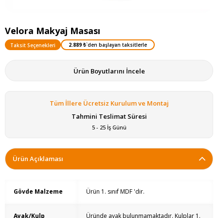
Velora Makyaj Masası
2.889 ₺
`den başlayan taksitlerle
Taksit Seçenekleri
Ürün Boyutlarını İncele
Tüm İllere Ücretsiz Kurulum ve Montaj
Tahmini Teslimat Süresi
5 - 25 İş Günü
Ürün Açıklaması
Gövde Malzeme
Ürün 1. sınıf MDF 'dir.
Ayak/Kulp
Üründe ayak bulunmamaktadır. Kulplar 1.