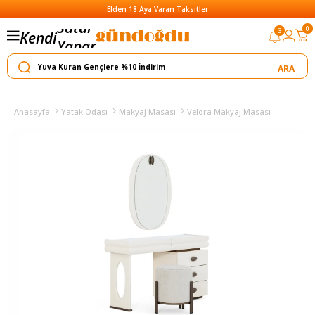
Elden 18 Aya Varan Taksitler
Satar
0
3
Kendi
Yapar
Anasayfa
Yatak Odası
Makyaj Masası
Velora Makyaj Masası